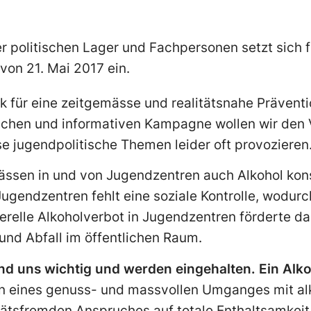
er politischen Lager und Fachpersonen setzt sich 
on 21. Mai 2017 ein.
k für eine zeitgemässe und realitätsnahe Präven
lichen und informativen Kampagne wollen wir den
e jugendpolitische Themen leider oft provozieren
ässen in und von Jugendzentren auch Alkohol kon
 Jugendzentren fehlt eine soziale Kontrolle, wodu
erelle Alkoholverbot in Jugendzentren förderte d
und Abfall im öffentlichen Raum.
d uns wichtig und werden eingehalten. Ein Alk
n eines genuss- und massvollen Umganges mit al
litätsfremden Anspruches auf totale Enthaltsamkeit