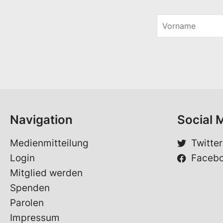
V
o
*
r
V
n
o
a
r
m
n
e
a
*
m
e
Navigation
Social 
Medienmitteilung
Twitter
Login
Faceb
Mitglied werden
Spenden
Parolen
Impressum