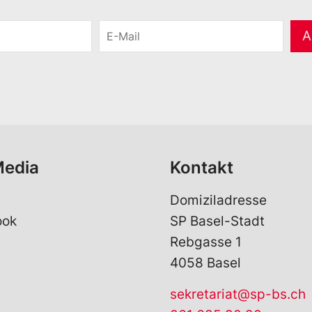
E
A
-
M
a
i
l
*
Media
Kontakt
Domiziladresse
ook
SP Basel-Stadt
Rebgasse 1
4058 Basel
sekretariat@sp-bs.ch