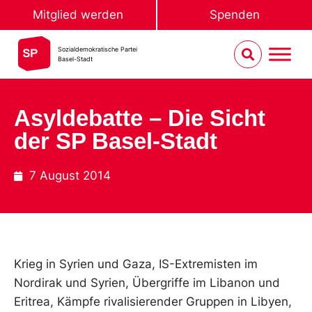
Mitglied werden
Spenden
Sozialdemokratische Partei
Basel-Stadt
Asyldebatte – Die Sicht
der SP Basel-Stadt
7 August 2014
Krieg in Syrien und Gaza, IS-Extremisten im
Nordirak und Syrien, Übergriffe im Libanon und
Eritrea, Kämpfe rivalisierender Gruppen in Libyen,