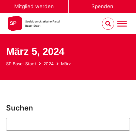
Mitglied werden
Spenden
Sozialdemokratische Partei
Basel-Stadt
März 5, 2024
SP Basel-Stadt
2024
März
Suchen