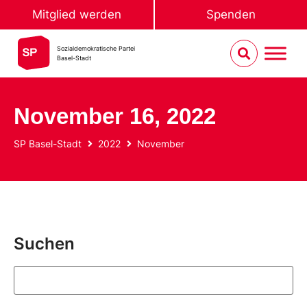
Mitglied werden
Spenden
Sozialdemokratische Partei
Basel-Stadt
November 16, 2022
SP Basel-Stadt
2022
November
Suchen