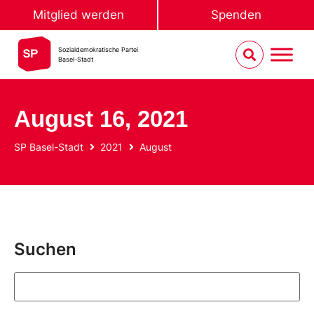
Mitglied werden
Spenden
Sozialdemokratische Partei
Basel-Stadt
August 16, 2021
SP Basel-Stadt
2021
August
Suchen