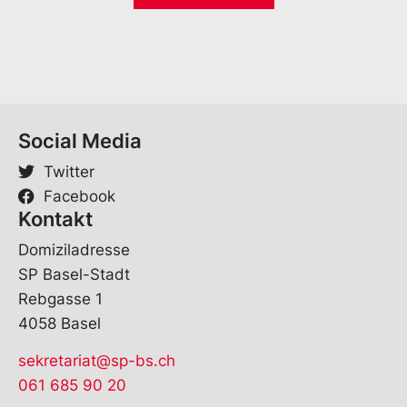
*
r
n
a
m
e
V
o
Social Media
r
n
Twitter
a
m
Facebook
e
Kontakt
Domiziladresse
SP Basel-Stadt
Rebgasse 1
4058 Basel
sekretariat@sp-bs.ch
061 685 90 20