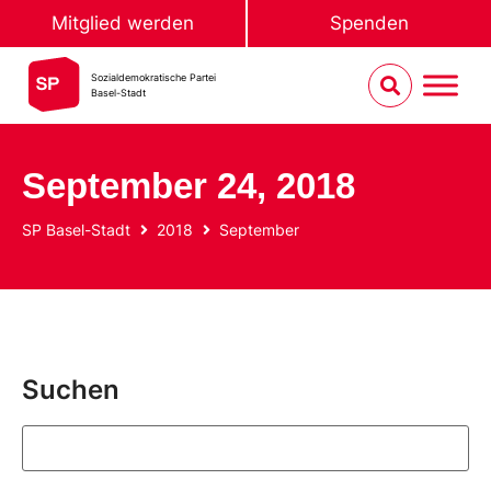
Mitglied werden
Spenden
Sozialdemokratische Partei
Basel-Stadt
September 24, 2018
SP Basel-Stadt
2018
September
Suchen