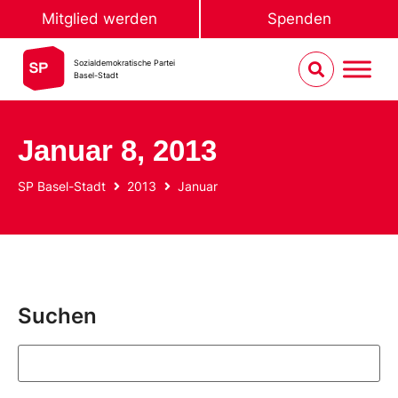
Mitglied werden
Spenden
Sozialdemokratische Partei
Basel-Stadt
Januar 8, 2013
SP Basel-Stadt
2013
Januar
Suchen