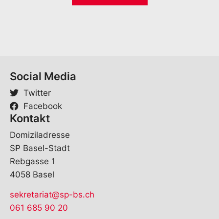
M
*
a
i
l
Social Media
Twitter
Facebook
Kontakt
Domiziladresse
SP Basel-Stadt
Rebgasse 1
4058 Basel
sekretariat@sp-bs.ch
061 685 90 20