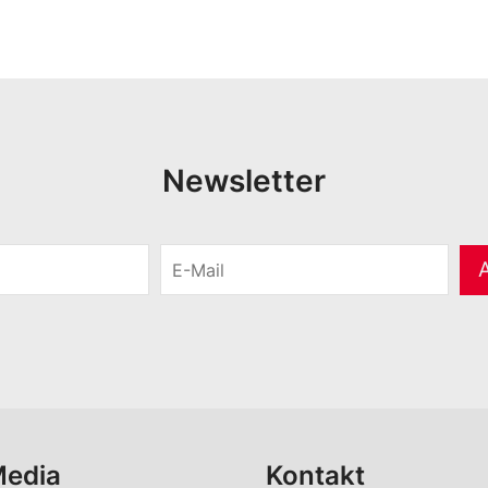
Newsletter
E
-
M
a
i
l
*
Media
Kontakt