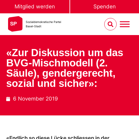
Mitglied werden
Spenden
Sozialdemokratische Partei
Basel-Stadt
«Zur Diskussion um das
BVG-Mischmodell (2.
Säule), gendergerecht,
sozial und sicher»:
6 November 2019
«Endlich so diese Lücke schliessen in der