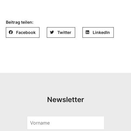
Beitrag teilen:
Facebook
Twitter
LinkedIn
Newsletter
V
*
o
V
r