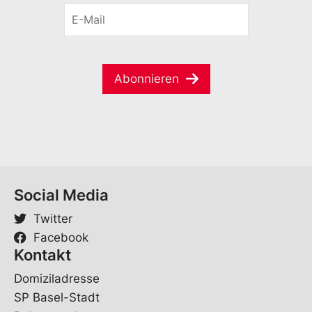
o
E
n
r
-
a
n
M
m
a
a
e
m
i
*
e
Abonnieren
l
*
Social Media
Twitter
Facebook
Kontakt
Domiziladresse
SP Basel-Stadt