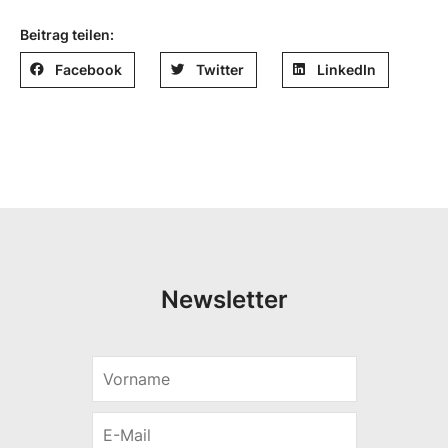
Beitrag teilen:
Facebook
Twitter
LinkedIn
Newsletter
V
E
o
-
r
M
E
n
a
-
a