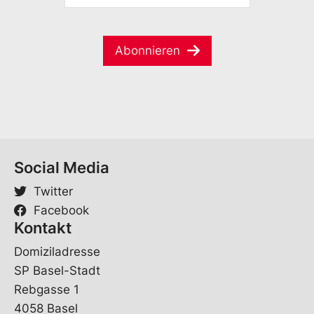
i
M
m
l
a
e
*
i
*
E
Abonnieren
l
-
*
M
a
i
l
Social Media
Twitter
Facebook
Kontakt
Domiziladresse
SP Basel-Stadt
Rebgasse 1
4058 Basel