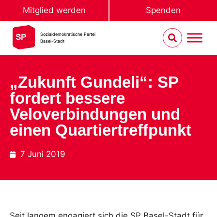
Mitglied werden
Spenden
Sozialdemokratische Partei
Basel-Stadt
„Zukunft Gundeli“: SP
fordert bessere
Veloverbindungen und
einen Quartiertreffpunkt
7 Juni 2019
Seit langem engagiert sich die SP Basel-Stadt für