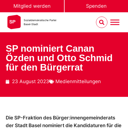
Mitglied werden
Spenden
Sozialdemokratische Partei
Basel-Stadt
SP nominiert Canan
Özden und Otto Schmid
für den Bürgerrat
23 August 2023
Medienmitteilungen
Die SP-Fraktion des Bürger:innengemeinderats
der Stadt Basel nominiert die Kandidaturen für die