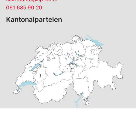
061 685 90 20
Kantonalparteien
© Copyright
2026
SP Basel-Stadt | realisiert von
pr24