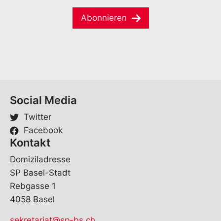
e
e
i
*
*
Abonnieren
l
*
*
Social Media
Twitter
Facebook
Kontakt
Domiziladresse
SP Basel-Stadt
Rebgasse 1
4058 Basel
sekretariat@sp-bs.ch