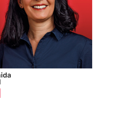
ida
d