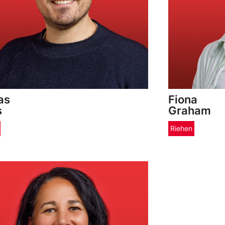
as
Fiona
s
Graham
Riehen