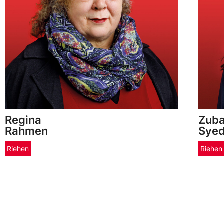
Regina
Zuba
Rahmen
Sye
Riehen
Riehen