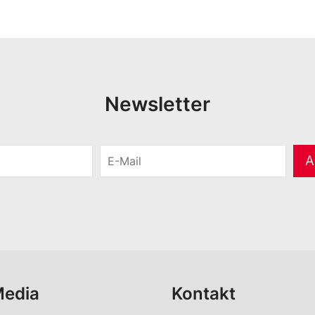
Newsletter
E
A
-
M
a
i
l
*
Media
Kontakt