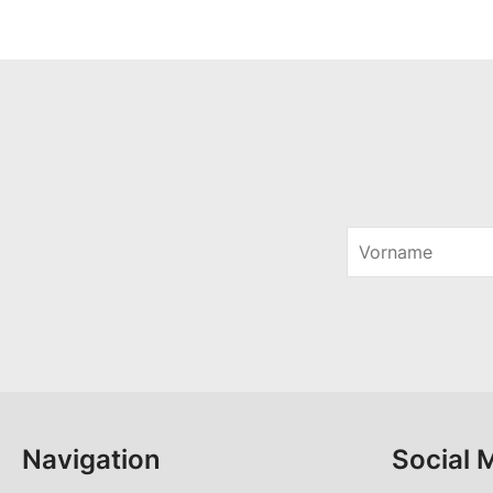
V
o
*
r
*
n
*
a
m
e
*
Navigation
Social 