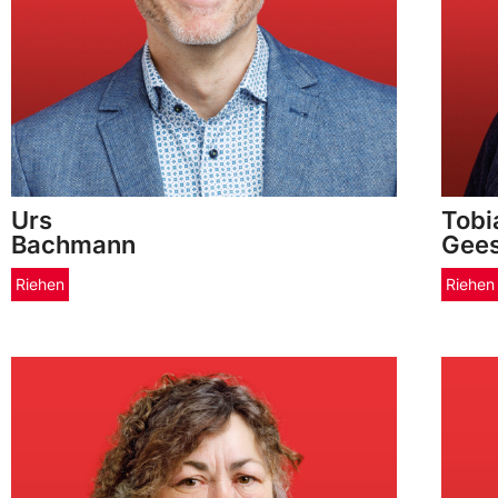
Urs
Tobi
Bachmann
Gee
Riehen
Riehen