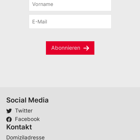
o
-
r
M
E
n
a
-
a
i
M
m
l
a
e
i
*
Abonnieren
l
*
Social Media
Twitter
Facebook
Kontakt
Domiziladresse