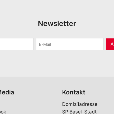
Newsletter
E
A
-
M
a
i
l
*
Media
Kontakt
Domiziladresse
ook
SP Basel-Stadt