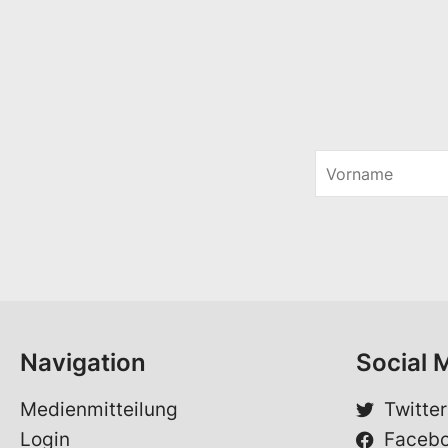
V
o
*
r
*
n
*
a
m
e
*
Navigation
Social 
Medienmitteilung
Twitter
Login
Faceb