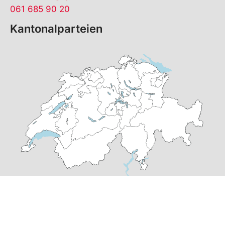
061 685 90 20
Kantonalparteien
© Copyright
2026
SP Basel-Stadt | realisiert von
pr24