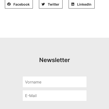
Facebook
Twitter
LinkedIn
Newsletter
V
*
o
*
r
E
n
-
a
M
m
a
e