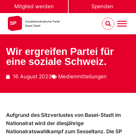
Mitglied werden
Spenden
Sozialdemokratische Partei
Basel-Stadt
Wir ergreifen Partei für
eine soziale Schweiz.
16 August 2023
Medienmitteilungen
Aufgrund des Sitzverlustes von Basel-Stadt im
Nationalrat wird der diesjährige
Nationalratswahlkampf zum Sesseltanz. Die SP