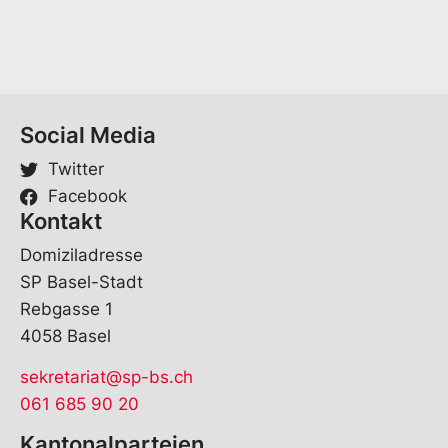
c
h
e
Social Media
Twitter
Facebook
Kontakt
Domiziladresse
SP Basel-Stadt
Rebgasse 1
4058 Basel
sekretariat@sp-bs.ch
061 685 90 20
Kantonalparteien