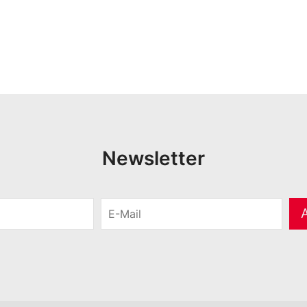
Newsletter
E
-
M
a
i
l
*