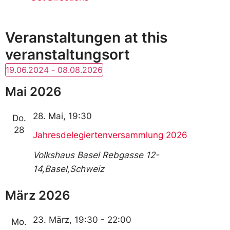
Veranstaltungen at this
veranstaltungsort
19.06.2024
 - 
08.08.2026
Wählen
Sie
Mai 2026
das
Datum
aus.
28. Mai, 19:30
Do.
28
Jahresdelegiertenversammlung 2026
Volkshaus Basel
Rebgasse 12-
14,Basel,Schweiz
März 2026
23. März, 19:30
-
22:00
Mo.