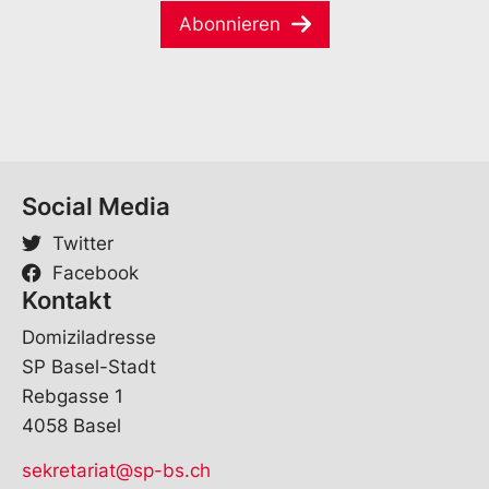
i
*
-
Abonnieren
l
M
*
a
i
l
Social Media
Twitter
Facebook
Kontakt
Domiziladresse
SP Basel-Stadt
Rebgasse 1
4058 Basel
sekretariat@sp-bs.ch