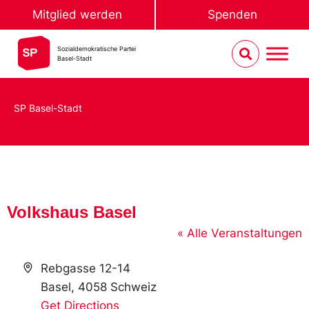
Mitglied werden
Spenden
Sozialdemokratische Partei
Basel-Stadt
SP Basel-Stadt
Volkshaus Basel
« Alle Veranstaltungen
Address
Rebgasse 12-14
Basel
,
4058
Schweiz
Get Directions