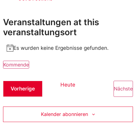
Veranstaltungen at this
veranstaltungsort
Es wurden keine Ergebnisse gefunden.
Notice
Kommende
Wählen
Sie
das
Heute
Datum
Veranstaltungen
V
Vorherige
Nächste
aus.
Kalender abonnieren