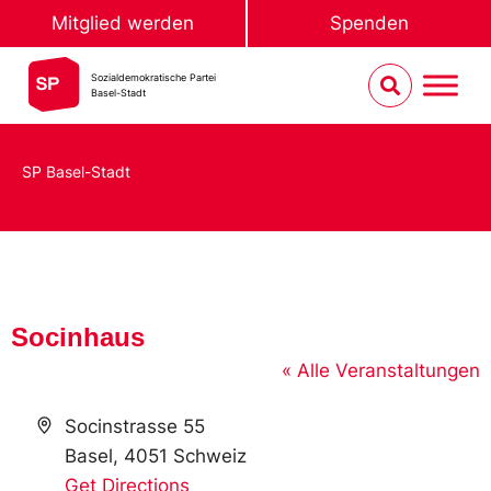
Mitglied werden
Spenden
Sozialdemokratische Partei
Basel-Stadt
SP Basel-Stadt
Socinhaus
« Alle Veranstaltungen
Address
Socinstrasse 55
Basel
,
4051
Schweiz
Get Directions