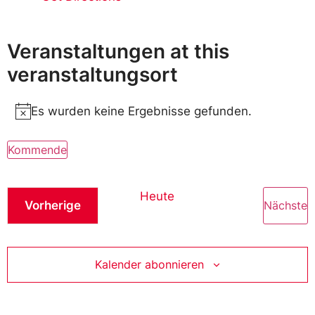
Veranstaltungen at this
veranstaltungsort
Es wurden keine Ergebnisse gefunden.
Notice
Kommende
Wählen
Sie
das
Heute
Datum
Veranstaltungen
V
Vorherige
Nächste
aus.
Kalender abonnieren