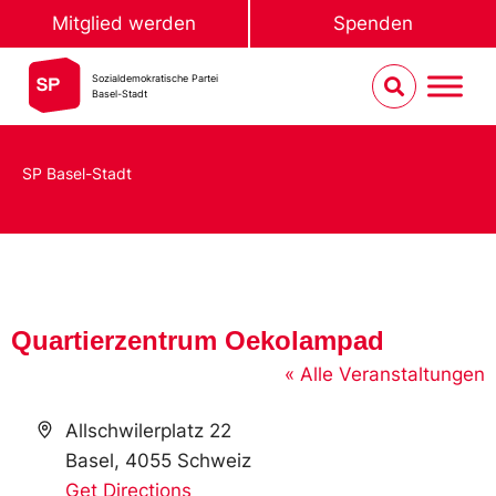
Mitglied werden
Spenden
Sozialdemokratische Partei
Basel-Stadt
SP Basel-Stadt
Quartierzentrum Oekolampad
« Alle Veranstaltungen
Address
Allschwilerplatz 22
Basel
,
4055
Schweiz
Get Directions