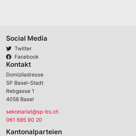
a
m
e
V
o
r
Social Media
n
a
Twitter
m
e
Facebook
Kontakt
Domiziladresse
SP Basel-Stadt
Rebgasse 1
4058 Basel
sekretariat@sp-bs.ch
061 685 90 20
Kantonalparteien