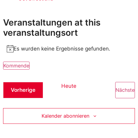
Veranstaltungen at this
veranstaltungsort
Es wurden keine Ergebnisse gefunden.
Notice
Kommende
Wählen
Sie
das
Heute
Datum
Veranstaltungen
V
Vorherige
Nächste
aus.
Kalender abonnieren