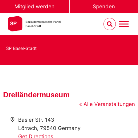
Mitglied werden
Spenden
Sozialdemokratische Partei
Basel-Stadt
SP Basel-Stadt
Dreiländermuseum
« Alle Veranstaltungen
Address
Basler Str. 143
Lörrach
,
79540
Germany
Get Directions