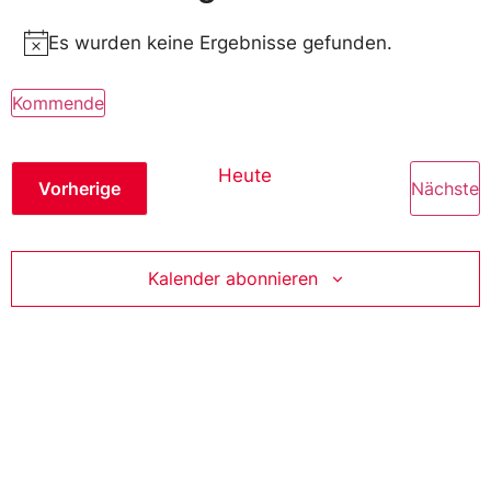
Es wurden keine Ergebnisse gefunden.
Notice
Kommende
Wählen
Sie
das
Heute
Datum
Veranstaltungen
V
Vorherige
Nächste
aus.
Kalender abonnieren