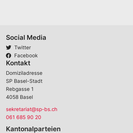
l
V
o
r
n
a
Social Media
m
e
Twitter
Facebook
Kontakt
Domiziladresse
SP Basel-Stadt
Rebgasse 1
4058 Basel
sekretariat@sp-bs.ch
061 685 90 20
Kantonalparteien