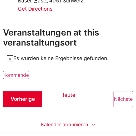
Basel
,
Basel
4051
Schweiz
Get Directions
Veranstaltungen at this
veranstaltungsort
Es wurden keine Ergebnisse gefunden.
Notice
Kommende
Wählen
Sie
das
Heute
Datum
Veranstaltungen
V
Vorherige
Nächste
aus.
Kalender abonnieren