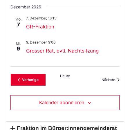
Dezember 2026
7. Dezember, 18:15
MO.
7
GR-Fraktion
9. Dezember, 9:00
MI.
9
Grosser Rat, evtl. Nachtsitzung
Heute
Veranstaltungen
Veransta
Vorherige
Nächste
Kalender abonnieren
Fraktion im Bürger:innengemeinderat