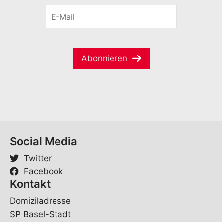
r
o
E
n
r
-
a
n
M
m
a
a
e
m
i
*
e
Abonnieren
l
*
Social Media
Twitter
Facebook
Kontakt
Domiziladresse
SP Basel-Stadt