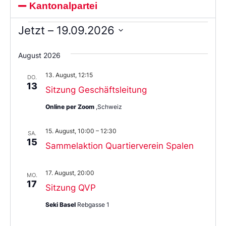
Kantonalpartei
Jetzt
 – 
19.09.2026
Wählen
Sie
August 2026
das
Datum
13. August, 12:15
aus.
DO.
13
Sitzung Geschäftsleitung
Online per Zoom
,Schweiz
15. August, 10:00
–
12:30
SA.
15
Sammelaktion Quartierverein Spalen
17. August, 20:00
MO.
17
Sitzung QVP
Seki Basel
Rebgasse 1