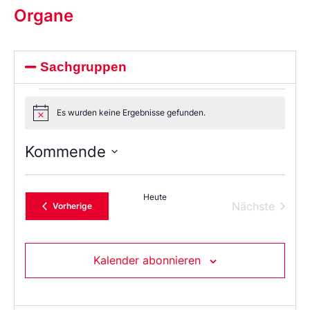
Organe
Sachgruppen
Es wurden keine Ergebnisse gefunden.
Notice
Kommende
Wählen
Sie
das
Heute
Datum
Verans
Nächste
Veranstaltungen
Vorherige
aus.
Kalender abonnieren