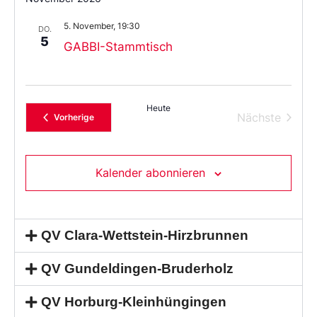
5. November, 19:30
DO.
5
GABBI-Stammtisch
Heute
Verans
Nächste
Veranstaltungen
Vorherige
Kalender abonnieren
QV Clara-Wettstein-Hirzbrunnen
QV Gundeldingen-Bruderholz
QV Horburg-Kleinhüngingen