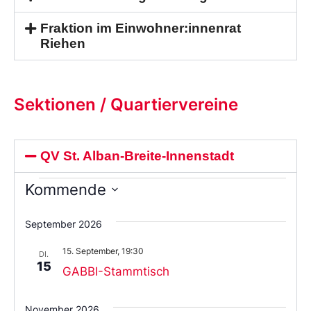
Fraktion im Einwohner:innenrat
Riehen
Sektionen / Quartiervereine
QV St. Alban-Breite-Innenstadt
Kommende
Wählen
Sie
September 2026
das
Datum
15. September, 19:30
aus.
DI.
15
GABBI-Stammtisch
November 2026