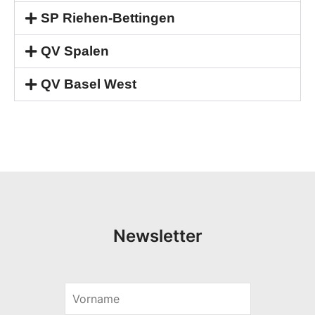
SP Riehen-Bettingen
QV Spalen
QV Basel West
Newsletter
V
*
o
V