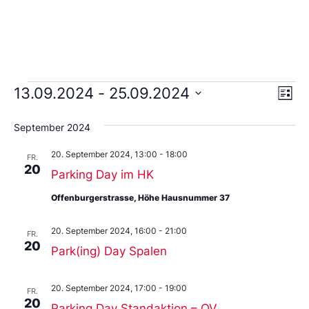
Ans
Ve
13.09.2024
 - 
25.09.2024
Liste
An
Wählen
Nav
Sie
September 2024
das
Datum
20. September 2024, 13:00
-
18:00
aus.
FR.
20
Parking Day im HK
Offenburgerstrasse, Höhe Hausnummer 37
20. September 2024, 16:00
-
21:00
FR.
20
Park(ing) Day Spalen
20. September 2024, 17:00
-
19:00
FR.
20
Parking Day Standaktion – QV