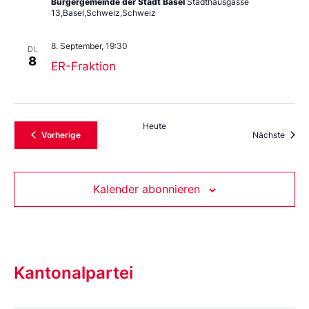
Bürgergemeinde der Stadt Basel
Stadthausgasse
13,Basel,Schweiz,Schweiz
8. September, 19:30
DI.
8
ER-Fraktion
Heute
Veranstaltungen
Veran
Vorherige
Nächste
Kalender abonnieren
Kantonalpartei