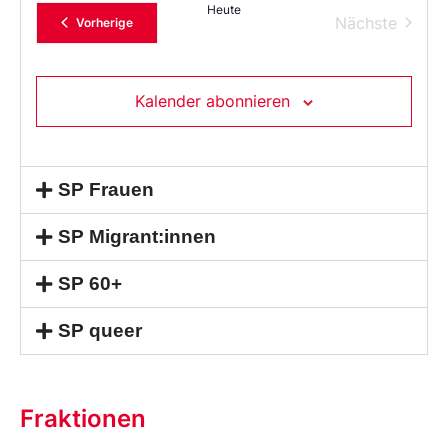
Heute
Verans
Nächste
Veranstaltungen
Vorherige
Kalender abonnieren
SP Frauen
SP Migrant:innen
SP 60+
SP queer
Fraktionen