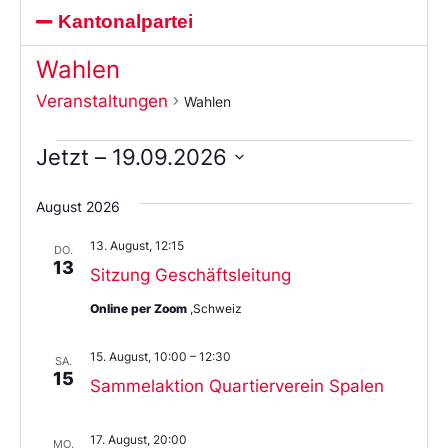
Kantonalpartei
Wahlen
Veranstaltungen
Wahlen
Jetzt
 – 
19.09.2026
Wählen
Sie
August 2026
das
Datum
13. August, 12:15
aus.
DO.
13
Sitzung Geschäftsleitung
Online per Zoom
,Schweiz
15. August, 10:00
–
12:30
SA.
15
Sammelaktion Quartierverein Spalen
17. August, 20:00
MO.