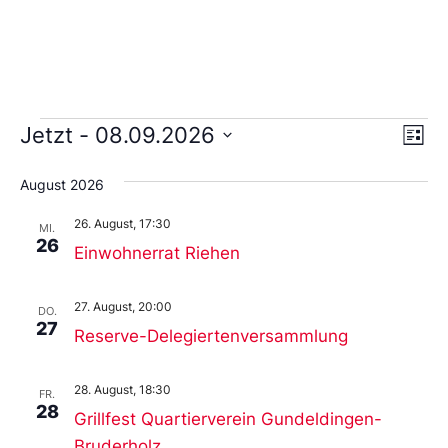
Ans
Ve
Jetzt
 - 
08.09.2026
Liste
An
Wählen
Nav
Sie
August 2026
das
Datum
26. August, 17:30
aus.
MI.
26
Einwohnerrat Riehen
27. August, 20:00
DO.
27
Reserve-Delegiertenversammlung
28. August, 18:30
FR.
28
Grillfest Quartierverein Gundeldingen-
Bruderholz