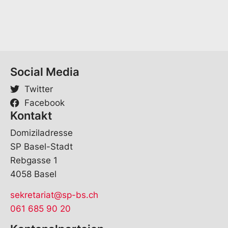
a
i
l
E
-
M
a
Social Media
i
l
Twitter
Facebook
Kontakt
Domiziladresse
SP Basel-Stadt
Rebgasse 1
4058 Basel
sekretariat@sp-bs.ch
061 685 90 20