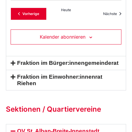
Heute
Veranstaltungen
Veransta
Vorherige
Nächste
Kalender abonnieren
Fraktion im Bürger:innengemeinderat
Fraktion im Einwohner:innenrat
Riehen
Sektionen / Quartiervereine
QV St. Alban-Breite-Innenstadt