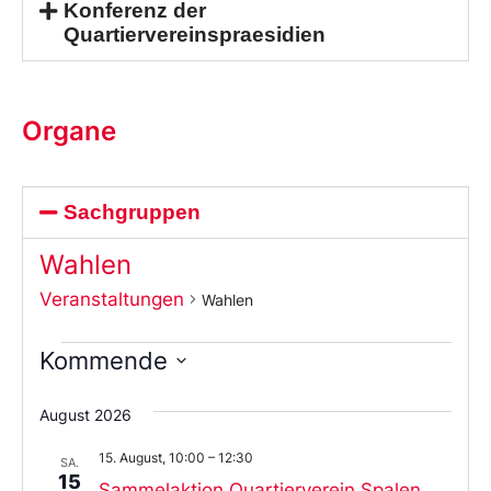
Konferenz der
Quartiervereinspraesidien
Organe
Sachgruppen
Wahlen
Veranstaltungen
Wahlen
Kommende
Wählen
Sie
August 2026
das
Datum
15. August, 10:00
–
12:30
aus.
SA.
15
Sammelaktion Quartierverein Spalen