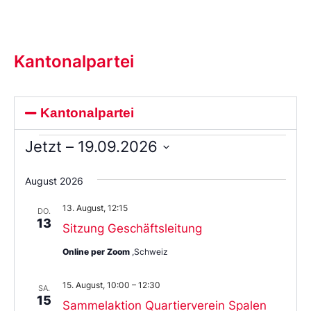
Kantonalpartei
Kantonalpartei
Jetzt
 – 
19.09.2026
Wählen
Sie
August 2026
das
Datum
13. August, 12:15
aus.
DO.
13
Sitzung Geschäftsleitung
Online per Zoom
,Schweiz
15. August, 10:00
–
12:30
SA.
15
Sammelaktion Quartierverein Spalen