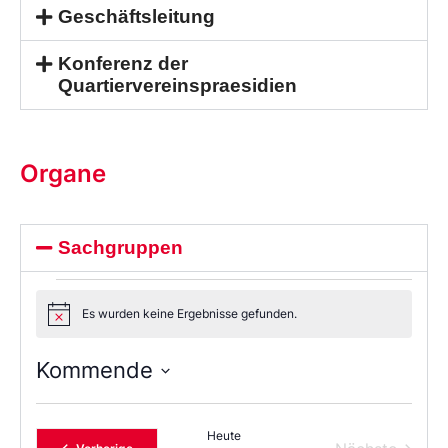
Geschäftsleitung
Konferenz der
Quartiervereinspraesidien
Organe
Sachgruppen
Es wurden keine Ergebnisse gefunden.
Notice
Kommende
Wählen
Sie
das
Heute
Datum
Veranstaltungen