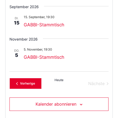
Wählen
Sie
September 2026
das
Datum
15. September, 19:30
aus.
DI.
15
GABBI-Stammtisch
November 2026
5. November, 19:30
DO.
5
GABBI-Stammtisch
Heute
Verans
Nächste
Veranstaltungen
Vorherige
Kalender abonnieren