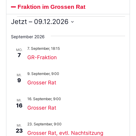
Fraktion im Grossen Rat
Jetzt
 – 
09.12.2026
Wählen
Sie
September 2026
das
Datum
7. September, 18:15
aus.
MO.
7
GR-Fraktion
9. September, 9:00
MI.
9
Grosser Rat
16. September, 9:00
MI.
16
Grosser Rat
23. September, 9:00
MI.
23
Grosser Rat, evtl. Nachtsitzung