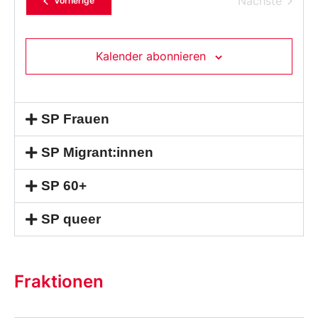
Verans
Nächste
Vorherige
aus.
Kalender abonnieren
SP Frauen
SP Migrant:innen
SP 60+
SP queer
Fraktionen