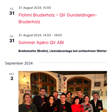
31. August 2024, 10:00
SA.
31
Flohmi Bruderholz – QV Gundeldingen-
Bruderholz
31. August 2024, 14:00
-
16:00
SA.
31
Sommer Apéro QV ABI
Breitematte (Breite), Liestaleranlage bei schlechtem Wetter
September 2024
MO.
2