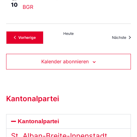
10
BGR
Heute
Veranstaltungen
Veran
Vorherige
Nächste
Kalender abonnieren
Kantonalpartei
Kantonalpartei
St. Alban-Breite-Innenstadt