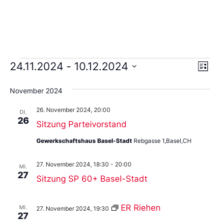
Ans
Ve
24.11.2024
 - 
10.12.2024
Liste
An
Wählen
Nav
Sie
November 2024
das
Datum
26. November 2024, 20:00
aus.
DI.
26
Sitzung Parteivorstand
Gewerkschaftshaus Basel-Stadt
Rebgasse 1,Basel,CH
27. November 2024, 18:30
-
20:00
MI.
27
Sitzung SP 60+ Basel-Stadt
ER Riehen
MI.
27. November 2024, 19:30
27