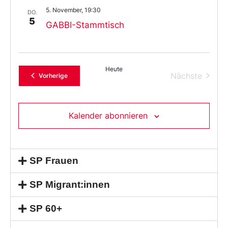
5. November, 19:30
DO.
5
GABBI-Stammtisch
Heute
Verans
Nächste
Veranstaltungen
Vorherige
Kalender abonnieren
SP Frauen
SP Migrant:innen
SP 60+