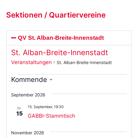
Sektionen / Quartiervereine
QV St. Alban-Breite-Innenstadt
St. Alban-Breite-Innenstadt
Veranstaltungen
St. Alban-Breite-Innenstadt
Kommende
Wählen
Sie
September 2026
das
Datum
15. September, 19:30
aus.
DI.
15
GABBI-Stammtisch
November 2026