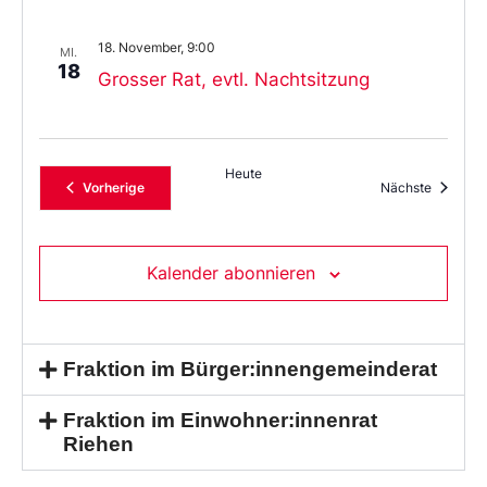
18. November, 9:00
MI.
18
Grosser Rat, evtl. Nachtsitzung
Heute
Veranstaltungen
Veransta
Vorherige
Nächste
Kalender abonnieren
Fraktion im Bürger:innengemeinderat
Fraktion im Einwohner:innenrat
Riehen