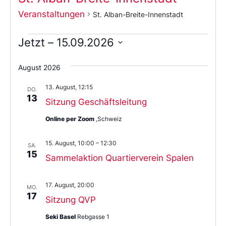
Veranstaltungen
St. Alban-Breite-Innenstadt
Jetzt
 – 
15.09.2026
Wählen
Sie
August 2026
das
Datum
13. August, 12:15
aus.
DO.
13
Sitzung Geschäftsleitung
Online per Zoom
,Schweiz
15. August, 10:00
–
12:30
SA.
15
Sammelaktion Quartierverein Spalen
17. August, 20:00
MO.
17
Sitzung QVP
Seki Basel
Rebgasse 1