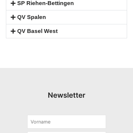
SP Riehen-Bettingen
QV Spalen
QV Basel West
Newsletter
V
*
o
*
r
V