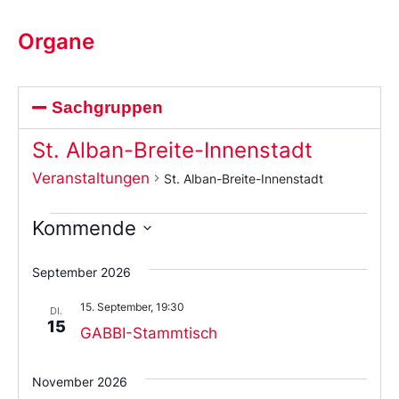
Organe
Sachgruppen
St. Alban-Breite-Innenstadt
Veranstaltungen
St. Alban-Breite-Innenstadt
Kommende
Wählen
Sie
September 2026
das
Datum
15. September, 19:30
aus.
DI.
15
GABBI-Stammtisch
November 2026