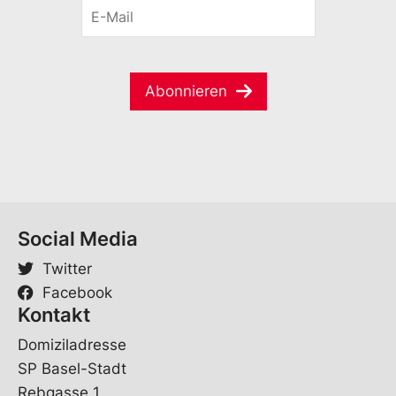
E
n
o
-
a
r
M
m
n
a
e
a
i
*
m
Abonnieren
l
e
*
Social Media
Twitter
Facebook
Kontakt
Domiziladresse
SP Basel-Stadt
Rebgasse 1