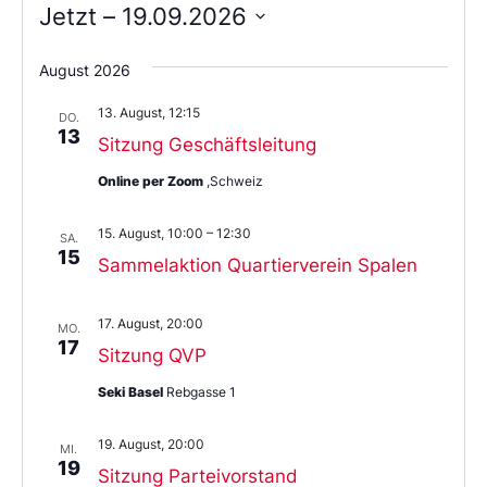
Jetzt
 – 
19.09.2026
Wählen
Sie
August 2026
das
Datum
13. August, 12:15
aus.
DO.
13
Sitzung Geschäftsleitung
Online per Zoom
,Schweiz
15. August, 10:00
–
12:30
SA.
15
Sammelaktion Quartierverein Spalen
17. August, 20:00
MO.
17
Sitzung QVP
Seki Basel
Rebgasse 1
19. August, 20:00
MI.
19
Sitzung Parteivorstand