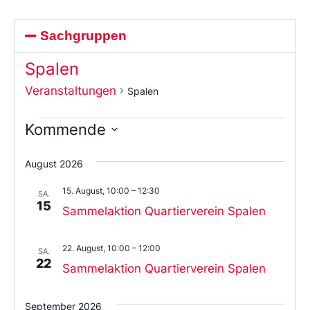
Sachgruppen
Spalen
Veranstaltungen
Spalen
Kommende
Wählen
Sie
August 2026
das
Datum
15. August, 10:00
–
12:30
aus.
SA.
15
Sammelaktion Quartierverein Spalen
22. August, 10:00
–
12:00
SA.
22
Sammelaktion Quartierverein Spalen
September 2026