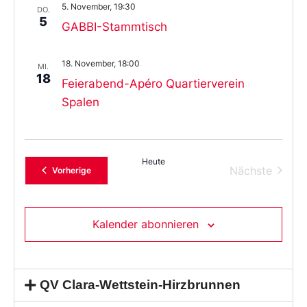
5. November, 19:30
DO.
5
GABBI-Stammtisch
18. November, 18:00
MI.
18
Feierabend-Apéro Quartierverein
Spalen
Heute
Verans
Nächste
Veranstaltungen
Vorherige
Kalender abonnieren
QV Clara-Wettstein-Hirzbrunnen