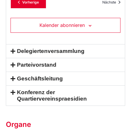
Veranstaltungen
Veransta
Vorherige
Nächste
Kalender abonnieren
Delegiertenversammlung
Parteivorstand
Geschäftsleitung
Konferenz der
Quartiervereinspraesidien
Organe