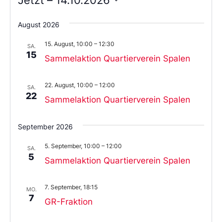
Wählen
Sie
August 2026
das
Datum
15. August, 10:00
–
12:30
aus.
SA.
15
Sammelaktion Quartierverein Spalen
22. August, 10:00
–
12:00
SA.
22
Sammelaktion Quartierverein Spalen
September 2026
5. September, 10:00
–
12:00
SA.
5
Sammelaktion Quartierverein Spalen
7. September, 18:15
MO.
7
GR-Fraktion