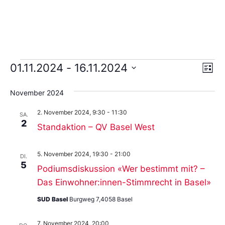
Ans
Ve
01.11.2024
 - 
16.11.2024
Liste
An
Wählen
Nav
Sie
November 2024
das
Datum
2. November 2024, 9:30
-
11:30
aus.
SA.
2
Standaktion – QV Basel West
5. November 2024, 19:30
-
21:00
DI.
5
Podiumsdiskussion «Wer bestimmt mit? –
Das Einwohner:innen-Stimmrecht in Basel»
SUD Basel
Burgweg 7,4058 Basel
7. November 2024, 20:00