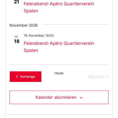
21
Feierabend-Apéro Quartierverein
Spalen
November 2026
18. November, 18:00
MI.
18
Feierabend-Apéro Quartierverein
Spalen
Heute
Verans
Nächste
Veranstaltungen
Vorherige
Kalender abonnieren