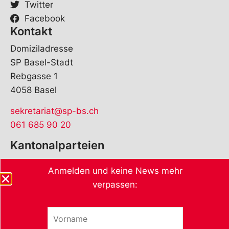
Twitter
Facebook
Kontakt
Domiziladresse
SP Basel-Stadt
Rebgasse 1
4058 Basel
sekretariat@sp-bs.ch
061 685 90 20
Kantonalparteien
Anmelden und keine News mehr
verpassen:
V
V
o
o