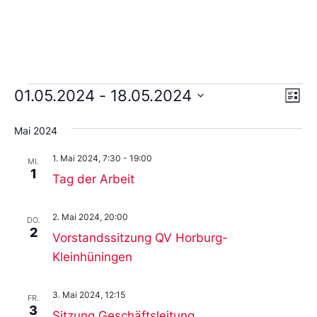
Ans
Ve
01.05.2024
 - 
18.05.2024
Liste
An
Wählen
Nav
Sie
Mai 2024
das
Datum
1. Mai 2024, 7:30
-
19:00
aus.
MI.
1
Tag der Arbeit
2. Mai 2024, 20:00
DO.
2
Vorstandssitzung QV Horburg-
Kleinhüningen
3. Mai 2024, 12:15
FR.
3
Sitzung Geschäftsleitung