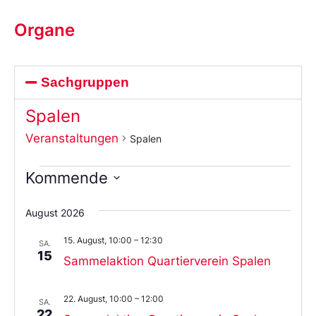
Organe
Sachgruppen
Spalen
Veranstaltungen
Spalen
Kommende
Wählen
Sie
August 2026
das
Datum
15. August, 10:00
–
12:30
aus.
SA.
15
Sammelaktion Quartierverein Spalen
22. August, 10:00
–
12:00
SA.
22