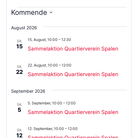
Kommende
Wählen
Sie
August 2026
das
Datum
15. August, 10:00
–
12:30
aus.
SA.
15
Sammelaktion Quartierverein Spalen
22. August, 10:00
–
12:00
SA.
22
Sammelaktion Quartierverein Spalen
September 2026
5. September, 10:00
–
12:00
SA.
5
Sammelaktion Quartierverein Spalen
12. September, 10:00
–
12:00
SA.
12
Sammelaktion Quartierverein Spalen