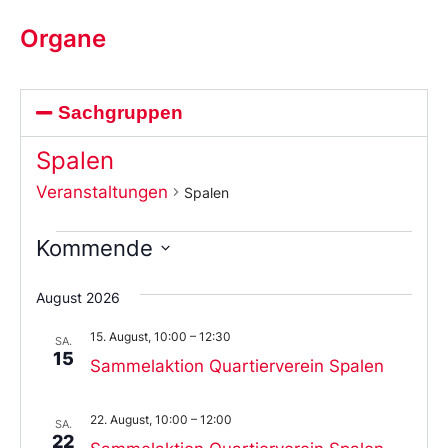
Organe
Sachgruppen
Spalen
Veranstaltungen
Spalen
Kommende
Wählen
Sie
August 2026
das
Datum
15. August, 10:00
–
12:30
aus.
SA.
15
Sammelaktion Quartierverein Spalen
22. August, 10:00
–
12:00
SA.
22