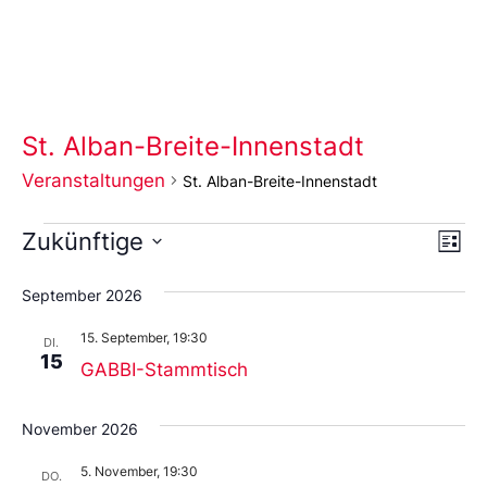
St. Alban-Breite-Innenstadt
Veranstaltungen
St. Alban-Breite-Innenstadt
Ans
Ve
Zukünftige
Liste
An
Wählen
Nav
Sie
September 2026
das
Datum
15. September, 19:30
aus.
DI.
15
GABBI-Stammtisch
November 2026
5. November, 19:30
DO.