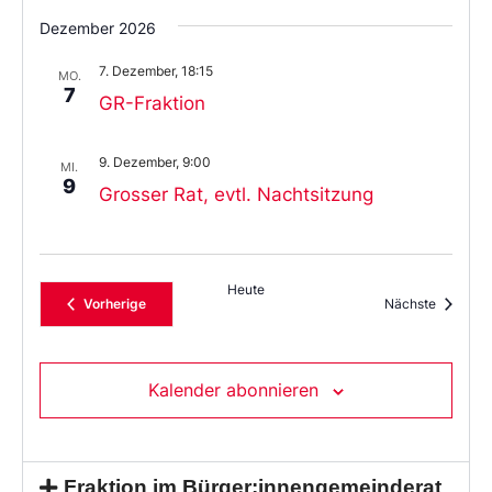
Dezember 2026
7. Dezember, 18:15
MO.
7
GR-Fraktion
9. Dezember, 9:00
MI.
9
Grosser Rat, evtl. Nachtsitzung
Heute
Veranstaltungen
Veransta
Vorherige
Nächste
Kalender abonnieren
Fraktion im Bürger:innengemeinderat