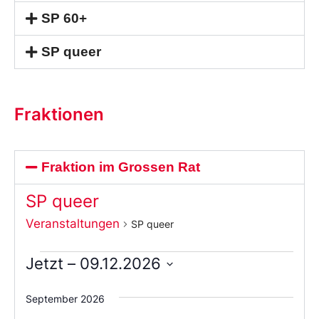
SP 60+
SP queer
Fraktionen
Fraktion im Grossen Rat
SP queer
Veranstaltungen
SP queer
Jetzt
 – 
09.12.2026
Wählen
Sie
September 2026
das
Datum