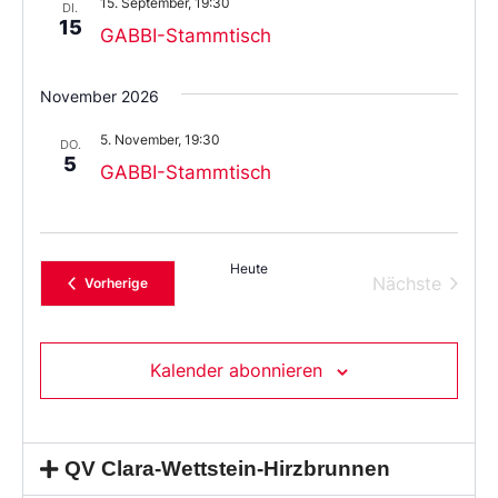
15. September, 19:30
aus.
DI.
15
GABBI-Stammtisch
November 2026
5. November, 19:30
DO.
5
GABBI-Stammtisch
Heute
Verans
Nächste
Veranstaltungen
Vorherige
Kalender abonnieren
QV Clara-Wettstein-Hirzbrunnen