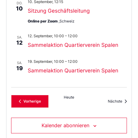
10. September, 12:15
DO.
10
Sitzung Geschäftsleitung
Online per Zoom
,Schweiz
12. September, 10:00
–
12:00
SA.
12
Sammelaktion Quartierverein Spalen
19. September, 10:00
–
12:00
SA.
19
Sammelaktion Quartierverein Spalen
Heute
Veranstaltungen
Veransta
Vorherige
Nächste
Kalender abonnieren