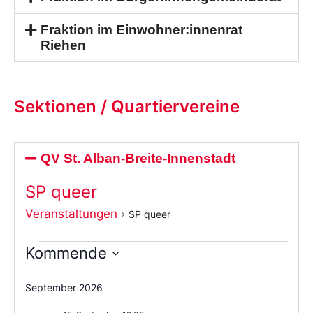
Fraktion im Einwohner:innenrat
Riehen
Sektionen / Quartiervereine
QV St. Alban-Breite-Innenstadt
SP queer
Veranstaltungen
SP queer
Kommende
Wählen
Sie
September 2026
das
Datum