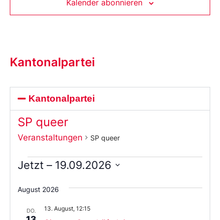
Kalender abonnieren
Kantonalpartei
Kantonalpartei
SP queer
Veranstaltungen
SP queer
Jetzt
 – 
19.09.2026
Wählen
Sie
August 2026
das
Datum
13. August, 12:15
aus.
DO.
13