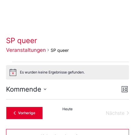
SP queer
Veranstaltungen
SP queer
Es wurden keine Ergebnisse gefunden.
Notice
Ans
Ve
Kommende
Liste
An
Wählen
Nav
Sie
das
Heute
Datum
Vera
Nächste
Veranstaltungen
Vorherige
aus.