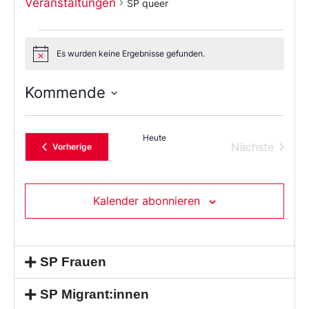
Veranstaltungen
SP queer
Es wurden keine Ergebnisse gefunden.
Notice
Kommende
Wählen
Sie
das
Heute
Datum
Verans
Nächste
Veranstaltungen
Vorherige
aus.
Kalender abonnieren
SP Frauen
SP Migrant:innen