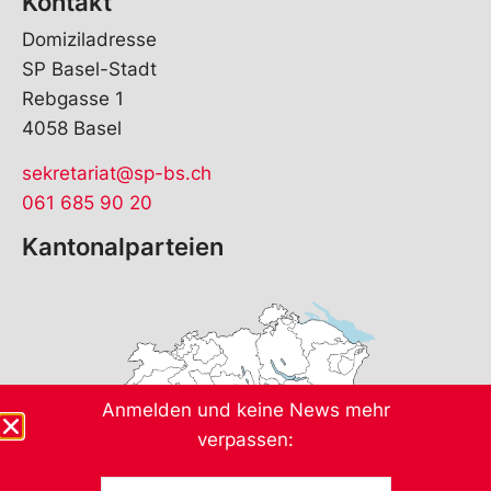
Kontakt
Domiziladresse
SP Basel-Stadt
Rebgasse 1
4058 Basel
sekretariat@sp-bs.ch
061 685 90 20
Kantonalparteien
Anmelden und keine News mehr
verpassen:
V