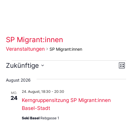
SP Migrant:innen
Veranstaltungen
SP Migrant:innen
Ans
Ve
Zukünftige
Liste
An
Wählen
Nav
Sie
August 2026
das
Datum
24. August, 18:30
-
20:30
aus.
MO.
24
Kerngruppensitzung SP Migrant:innen
Basel-Stadt
Seki Basel
Rebgasse 1