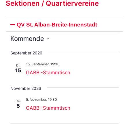
Sektionen / Quartiervereine
QV St. Alban-Breite-Innenstadt
Kommende
Wählen
Sie
September 2026
das
Datum
15. September, 19:30
aus.
DI.
15
GABBI-Stammtisch
November 2026
5. November, 19:30
DO.
5
GABBI-Stammtisch