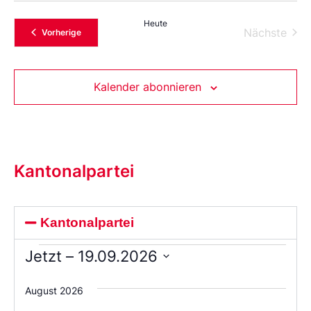
Heute
Vera
Nächste
Veranstaltungen
Vorherige
Kalender abonnieren
Kantonalpartei
Kantonalpartei
Jetzt
 – 
19.09.2026
Wählen
Sie
August 2026
das
Datum