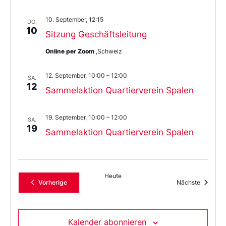
10. September, 12:15
DO.
10
Sitzung Geschäftsleitung
Online per Zoom
,Schweiz
12. September, 10:00
–
12:00
SA.
12
Sammelaktion Quartierverein Spalen
19. September, 10:00
–
12:00
SA.
19
Sammelaktion Quartierverein Spalen
Heute
Veranstaltungen
Veransta
Vorherige
Nächste
Kalender abonnieren