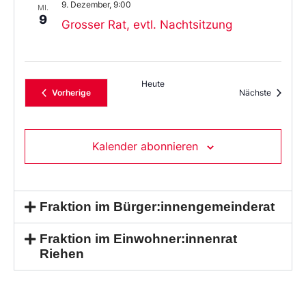
9. Dezember, 9:00
MI.
9
Grosser Rat, evtl. Nachtsitzung
Heute
Veranstaltungen
Veransta
Vorherige
Nächste
Kalender abonnieren
Fraktion im Bürger:innengemeinderat
Fraktion im Einwohner:innenrat
Riehen