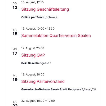
13. August, 12:15
aus.
DO.
13
Sitzung Geschäftsleitung
Online per Zoom
,Schweiz
15. August, 10:00
–
12:30
SA.
15
Sammelaktion Quartierverein Spalen
17. August, 20:00
MO.
17
Sitzung QVP
Seki Basel
Rebgasse 1
19. August, 20:00
MI.
19
Sitzung Parteivorstand
Gewerkschaftshaus Basel-Stadt
Rebgasse 1,Basel,CH
22. August, 10:00
–
12:00
SA.
22