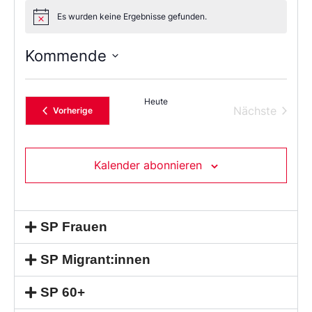
Es wurden keine Ergebnisse gefunden.
Notice
Kommende
Wählen
Sie
das
Heute
Datum
Verans
Nächste
Veranstaltungen
Vorherige
aus.
Kalender abonnieren
SP Frauen
SP Migrant:innen
SP 60+