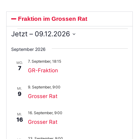
Fraktion im Grossen Rat
Jetzt
 – 
09.12.2026
Wählen
Sie
September 2026
das
Datum
7. September, 18:15
aus.
MO.
7
GR-Fraktion
9. September, 9:00
MI.
9
Grosser Rat
16. September, 9:00
MI.
16
Grosser Rat
23. September, 9:00