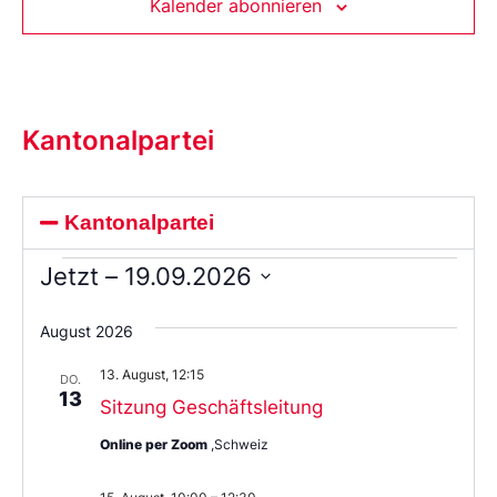
Kalender abonnieren
Kantonalpartei
Kantonalpartei
Jetzt
 – 
19.09.2026
Wählen
Sie
August 2026
das
Datum
13. August, 12:15
aus.
DO.
13
Sitzung Geschäftsleitung
Online per Zoom
,Schweiz