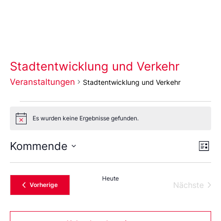
Stadtentwicklung und Verkehr
Veranstaltungen
Stadtentwicklung und Verkehr
Es wurden keine Ergebnisse gefunden.
Notice
Ans
Ve
Kommende
Liste
An
Wählen
Nav
Sie
das
Heute
Datum
Vera
Nächste
Veranstaltungen
Vorherige
aus.