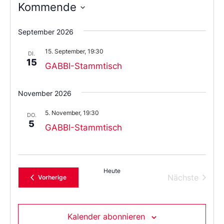
Kommende
Wählen
Sie
September 2026
das
Datum
15. September, 19:30
aus.
DI.
15
GABBI-Stammtisch
November 2026
5. November, 19:30
DO.
5
GABBI-Stammtisch
Heute
Verans
Nächste
Veranstaltungen
Vorherige
Kalender abonnieren