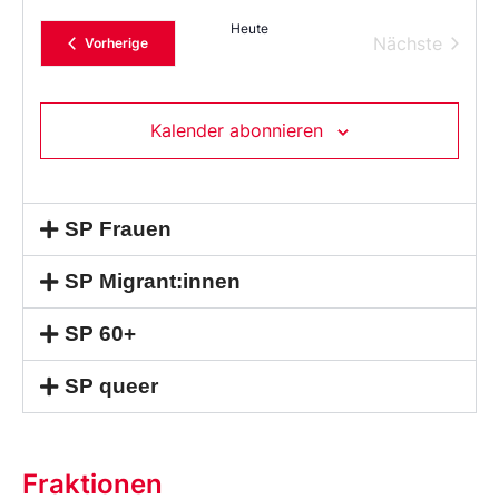
Sie
das
Heute
Datum
Verans
Nächste
Veranstaltungen
Vorherige
aus.
Kalender abonnieren
SP Frauen
SP Migrant:innen
SP 60+
SP queer
Fraktionen