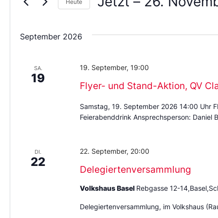
Jetzt
 – 
26. Novem
Heute
Wählen
Sie
das
September 2026
Datum
aus.
19. September, 19:00
SA.
19
Flyer- und Stand-Aktion, QV Cl
Samstag, 19. September 2026 14:00 Uhr Fl
Feierabenddrink Ansprechsperson: Daniel B
22. September, 20:00
DI.
22
Delegiertenversammlung
Volkshaus Basel
Rebgasse 12-14,Basel,Sc
Delegiertenversammlung, im Volkshaus (Ra