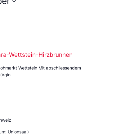
ber
ara-Wettstein-Hirzbrunnen
ohmarkt Wettstein Mit abschliessendem
ürgin
hweiz
um: Unionsaal)