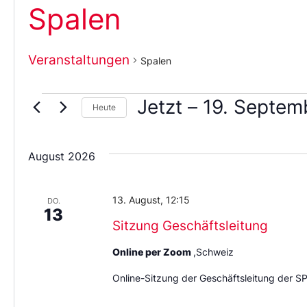
Spalen
Veranstaltungen
Spalen
Jetzt
 – 
19. Septem
Heute
Wählen
Sie
das
August 2026
Datum
aus.
13. August, 12:15
DO.
13
Sitzung Geschäftsleitung
Online per Zoom
,Schweiz
Online-Sitzung der Geschäftsleitung der S