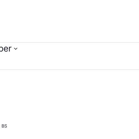
ber
P BS