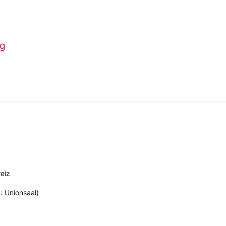
ng
eiz
 Unionsaal)