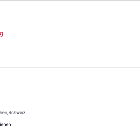
ng
ehen,Schweiz
iehen