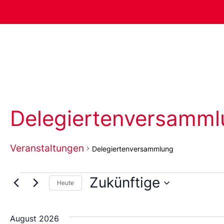
Delegiertenversamml
Veranstaltungen
Delegiertenversammlung
Zukünftige
Heute
Wählen
Sie
das
August 2026