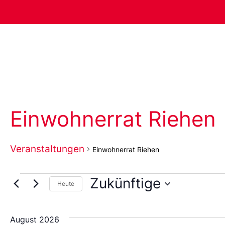
Einwohnerrat Riehen
Veranstaltungen
Einwohnerrat Riehen
Zukünftige
Heute
Wählen
Sie
das
August 2026