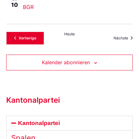
10
BGR
Heute
Veranstaltungen
Veran
Vorherige
Nächste
Kalender abonnieren
Kantonalpartei
Kantonalpartei
Spalen