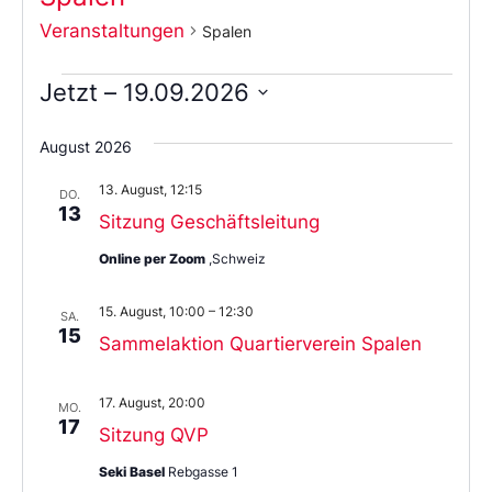
Veranstaltungen
Spalen
Jetzt
 – 
19.09.2026
Wählen
Sie
August 2026
das
Datum
13. August, 12:15
aus.
DO.
13
Sitzung Geschäftsleitung
Online per Zoom
,Schweiz
15. August, 10:00
–
12:30
SA.
15
Sammelaktion Quartierverein Spalen
17. August, 20:00
MO.
17
Sitzung QVP
Seki Basel
Rebgasse 1