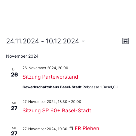
Ans
Ve
24.11.2024
 - 
10.12.2024
Liste
An
Wählen
Nav
Sie
November 2024
das
Datum
26. November 2024, 20:00
aus.
DI.
26
Sitzung Parteivorstand
Gewerkschaftshaus Basel-Stadt
Rebgasse 1,Basel,CH
27. November 2024, 18:30
-
20:00
MI.
27
Sitzung SP 60+ Basel-Stadt
ER Riehen
MI.
27. November 2024, 19:30
27