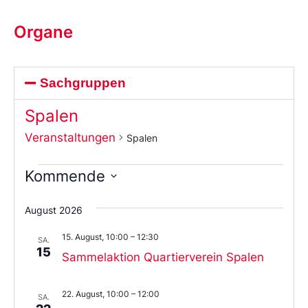
Organe
Sachgruppen
Spalen
Veranstaltungen
Spalen
Kommende
Wählen
Sie
August 2026
das
Datum
15. August, 10:00
–
12:30
aus.
SA.
15
Sammelaktion Quartierverein Spalen
22. August, 10:00
–
12:00
SA.