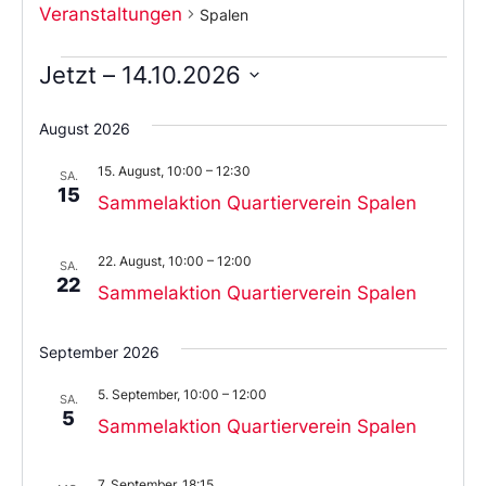
Veranstaltungen
Spalen
Jetzt
 – 
14.10.2026
Wählen
Sie
August 2026
das
Datum
15. August, 10:00
–
12:30
aus.
SA.
15
Sammelaktion Quartierverein Spalen
22. August, 10:00
–
12:00
SA.
22
Sammelaktion Quartierverein Spalen
September 2026
5. September, 10:00
–
12:00
SA.
5
Sammelaktion Quartierverein Spalen
7. September, 18:15