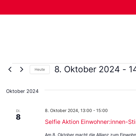
8. Oktober 2024
 - 
1
Heute
Wählen
Sie
das
Oktober 2024
Datum
aus.
8. Oktober 2024, 13:00
-
15:00
DI.
8
Selfie Aktion Einwohner:innen-S
Am 8. Oktober macht die Allianz zum Einwohne