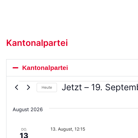
Kantonalpartei
Kantonalpartei
Jetzt
 – 
19. Septem
Heute
Wählen
Sie
das
August 2026
Datum
aus.
13. August, 12:15
DO.
13