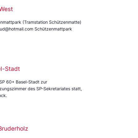
 West
enmattpark (Tramstation Schützenmatte)
oud@hotmail.com Schützenmattpark
l-Stadt
 SP 60+ Basel-Stadt zur
tzungszimmer des SP-Sekretariates statt,
Stock.
Bruderholz