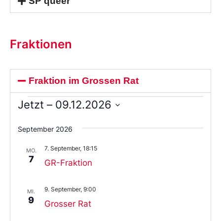
SP queer
Fraktionen
Fraktion im Grossen Rat
Jetzt
 – 
09.12.2026
Wählen
Sie
September 2026
das
Datum
7. September, 18:15
aus.
MO.
7
GR-Fraktion
9. September, 9:00
MI.
9
Grosser Rat