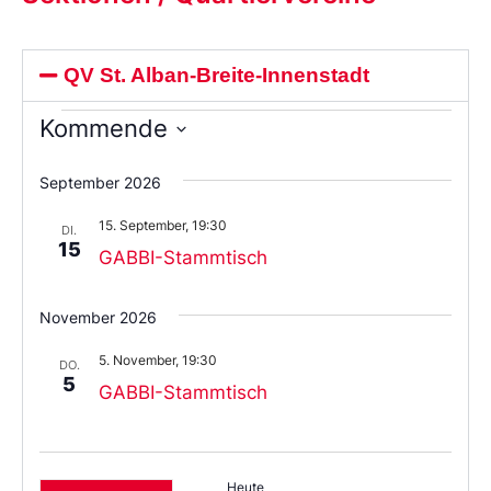
QV St. Alban-Breite-Innenstadt
Kommende
Wählen
Sie
September 2026
das
Datum
15. September, 19:30
aus.
DI.
15
GABBI-Stammtisch
November 2026
5. November, 19:30
DO.
5
GABBI-Stammtisch
Heute