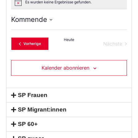
Es wurden keine Ergebnisse gefunden.
Notice
Kommende
Wählen
Sie
das
Heute
Datum
Verans
Nächste
Veranstaltungen
Vorherige
aus.
Kalender abonnieren
SP Frauen
SP Migrant:innen
SP 60+