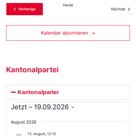
Heute
Veranstaltungen
Veran
Vorherige
Nächste
Kalender abonnieren
Kantonalpartei
Kantonalpartei
Jetzt
 – 
19.09.2026
Wählen
Sie
August 2026
das
Datum
13. August, 12:15
aus.
DO.