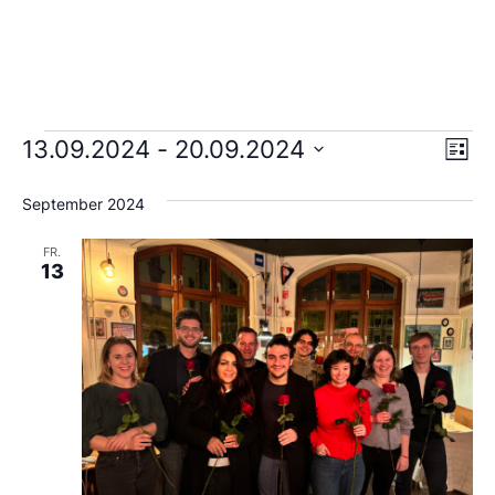
Ans
Ve
13.09.2024
 - 
20.09.2024
Liste
An
Wählen
Nav
Sie
September 2024
das
Datum
aus.
FR.
13