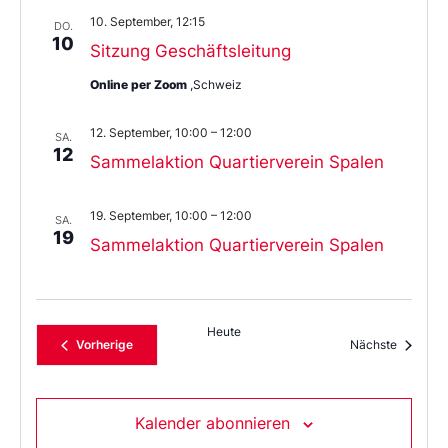
10. September, 12:15
DO.
10
Sitzung Geschäftsleitung
Online per Zoom
,Schweiz
12. September, 10:00
–
12:00
SA.
12
Sammelaktion Quartierverein Spalen
19. September, 10:00
–
12:00
SA.
19
Sammelaktion Quartierverein Spalen
Heute
Veranstaltungen
Veransta
Vorherige
Nächste
Kalender abonnieren