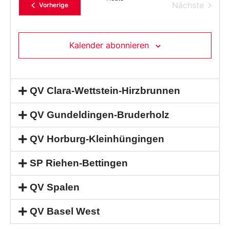
Verans
Nächste
Veranstaltungen
Vorherige
Kalender abonnieren
QV Clara-Wettstein-Hirzbrunnen
QV Gundeldingen-Bruderholz
QV Horburg-Kleinhüngingen
SP Riehen-Bettingen
QV Spalen
QV Basel West