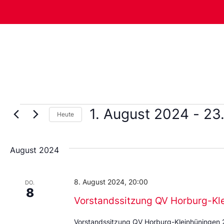
1. August 2024
 - 
23
Heute
Wählen
Sie
das
August 2024
Datum
aus.
8. August 2024, 20:00
DO.
8
Vorstandssitzung QV Horburg-Kl
Vorstandssitzung QV Horburg-Kleinhüningen