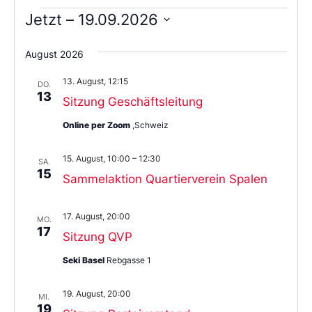
Jetzt
 – 
19.09.2026
Wählen
Sie
August 2026
das
Datum
13. August, 12:15
aus.
DO.
13
Sitzung Geschäftsleitung
Online per Zoom
,Schweiz
15. August, 10:00
–
12:30
SA.
15
Sammelaktion Quartierverein Spalen
17. August, 20:00
MO.
17
Sitzung QVP
Seki Basel
Rebgasse 1
19. August, 20:00
MI.
19