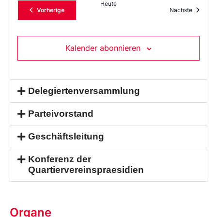
Heute
Veranstaltungen
Veransta
Vorherige
Nächste
Kalender abonnieren
Delegiertenversammlung
Parteivorstand
Geschäftsleitung
Konferenz der
Quartiervereinspraesidien
Organe