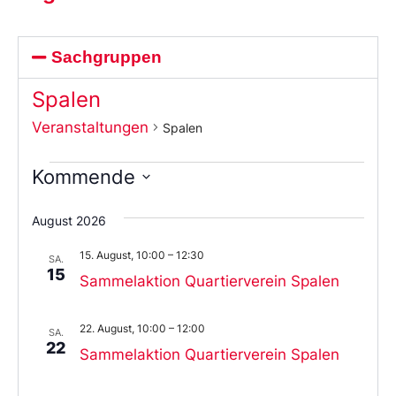
Sachgruppen
Spalen
Veranstaltungen
Spalen
Kommende
Wählen
Sie
August 2026
das
Datum
15. August, 10:00
–
12:30
aus.
SA.
15
Sammelaktion Quartierverein Spalen
22. August, 10:00
–
12:00
SA.
22
Sammelaktion Quartierverein Spalen