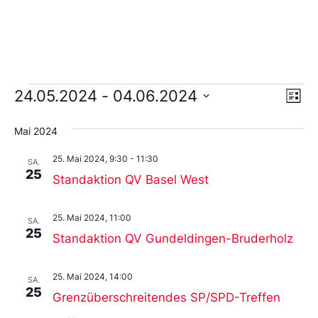
Ans
Ve
24.05.2024
 - 
04.06.2024
Liste
An
Wählen
Nav
Sie
Mai 2024
das
Datum
25. Mai 2024, 9:30
-
11:30
aus.
SA.
25
Standaktion QV Basel West
25. Mai 2024, 11:00
SA.
25
Standaktion QV Gundeldingen-Bruderholz
25. Mai 2024, 14:00
SA.
25
Grenzüberschreitendes SP/SPD-Treffen