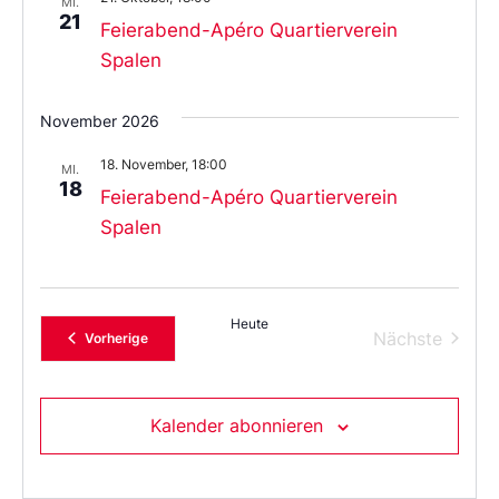
MI.
21
Feierabend-Apéro Quartierverein
Spalen
November 2026
18. November, 18:00
MI.
18
Feierabend-Apéro Quartierverein
Spalen
Heute
Verans
Nächste
Veranstaltungen
Vorherige
Kalender abonnieren