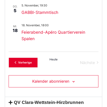
5. November, 19:30
DO.
5
GABBI-Stammtisch
18. November, 18:00
MI.
18
Feierabend-Apéro Quartierverein
Spalen
Heute
Verans
Nächste
Veranstaltungen
Vorherige
Kalender abonnieren
QV Clara-Wettstein-Hirzbrunnen