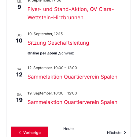
9. September, 17:30
MI.
9
Flyer- und Stand-Aktion, QV Clara-
Wettstein-Hirzbrunnen
10. September, 12:15
DO.
10
Sitzung Geschäftsleitung
Online per Zoom
,Schweiz
12. September, 10:00
–
12:00
SA.
12
Sammelaktion Quartierverein Spalen
19. September, 10:00
–
12:00
SA.
19
Sammelaktion Quartierverein Spalen
Heute
Veranstaltungen
Veransta
Vorherige
Nächste