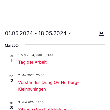
Ans
Ve
01.05.2024
 - 
18.05.2024
Liste
An
Wählen
Nav
Sie
Mai 2024
das
Datum
1. Mai 2024, 7:30
-
19:00
aus.
MI.
1
Tag der Arbeit
2. Mai 2024, 20:00
DO.
2
Vorstandssitzung QV Horburg-
Kleinhüningen
3. Mai 2024, 12:15
FR.
3
Sitzung Geschäftsleitung