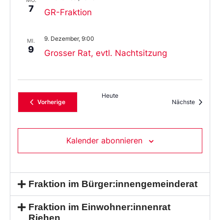
7
GR-Fraktion
9. Dezember, 9:00
MI.
9
Grosser Rat, evtl. Nachtsitzung
Heute
Veranstaltungen
Veransta
Vorherige
Nächste
Kalender abonnieren
Fraktion im Bürger:innengemeinderat
Fraktion im Einwohner:innenrat
Riehen