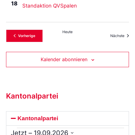
18
Standaktion QVSpalen
Heute
Veranstaltungen
Veran
Vorherige
Nächste
Kalender abonnieren
Kantonalpartei
Kantonalpartei
Jetzt
 – 
19.09.2026