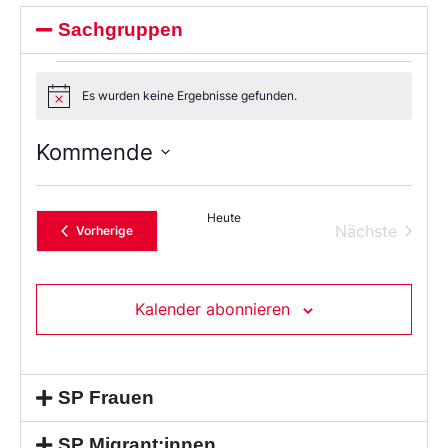
Sachgruppen
Es wurden keine Ergebnisse gefunden.
Notice
Kommende
Wählen
Sie
das
Heute
Datum
Verans
Nächste
Veranstaltungen
Vorherige
aus.
Kalender abonnieren
SP Frauen
SP Migrant:innen