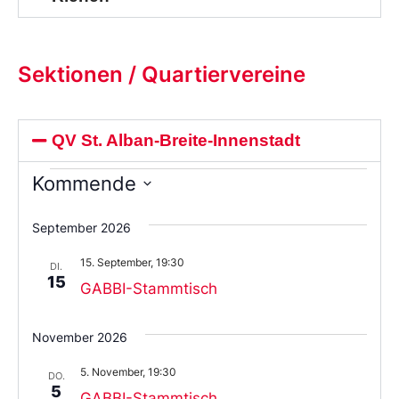
Sektionen / Quartiervereine
QV St. Alban-Breite-Innenstadt
Kommende
Wählen
Sie
September 2026
das
Datum
15. September, 19:30
aus.
DI.
15
GABBI-Stammtisch
November 2026
5. November, 19:30
DO.
5
GABBI-Stammtisch