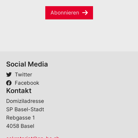
a
e
a
i
*
m
Abonnieren
l
e
*
Social Media
Twitter
Facebook
Kontakt
Domiziladresse
SP Basel-Stadt
Rebgasse 1
4058 Basel