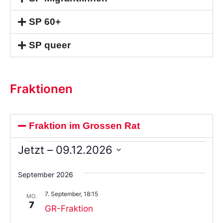
SP 60+
SP queer
Fraktionen
Fraktion im Grossen Rat
Jetzt
 – 
09.12.2026
Wählen
Sie
September 2026
das
Datum
7. September, 18:15
aus.
MO.
7
GR-Fraktion