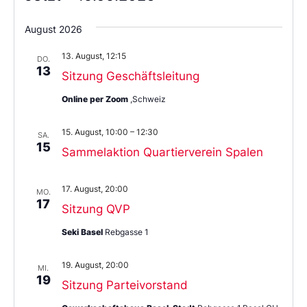
Wählen
Sie
August 2026
das
Datum
13. August, 12:15
aus.
DO.
13
Sitzung Geschäftsleitung
Online per Zoom
,Schweiz
15. August, 10:00
–
12:30
SA.
15
Sammelaktion Quartierverein Spalen
17. August, 20:00
MO.
17
Sitzung QVP
Seki Basel
Rebgasse 1
19. August, 20:00
MI.
19
Sitzung Parteivorstand