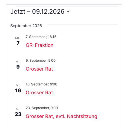
Jetzt
 – 
09.12.2026
Wählen
Sie
September 2026
das
Datum
7. September, 18:15
aus.
MO.
7
GR-Fraktion
9. September, 9:00
MI.
9
Grosser Rat
16. September, 9:00
MI.
16
Grosser Rat
23. September, 9:00
MI.
23
Grosser Rat, evtl. Nachtsitzung