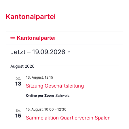
Kantonalpartei
Kantonalpartei
Jetzt
 – 
19.09.2026
Wählen
Sie
August 2026
das
Datum
13. August, 12:15
aus.
DO.
13
Sitzung Geschäftsleitung
Online per Zoom
,Schweiz
15. August, 10:00
–
12:30
SA.
15
Sammelaktion Quartierverein Spalen