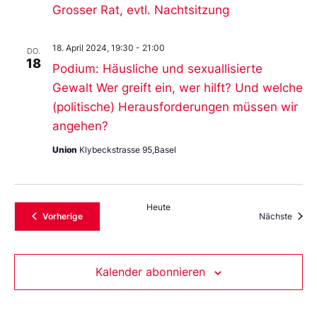
Grosser Rat, evtl. Nachtsitzung
18. April 2024, 19:30
-
21:00
DO.
18
Podium: Häusliche und sexuallisierte
Gewalt Wer greift ein, wer hilft? Und welche
(politische) Herausforderungen müssen wir
angehen?
Union
Klybeckstrasse 95,Basel
Heute
Veranstaltungen
Veran
Vorherige
Nächste
Kalender abonnieren