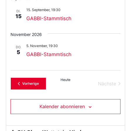
das
Datum
15. September, 19:30
aus.
DI.
15
GABBI-Stammtisch
November 2026
5. November, 19:30
DO.
5
GABBI-Stammtisch
Heute
Verans
Nächste
Veranstaltungen
Vorherige
Kalender abonnieren