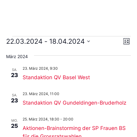
Ans
Ve
22.03.2024
 - 
18.04.2024
Liste
An
Wählen
Nav
Sie
März 2024
das
Datum
23. März 2024, 9:30
aus.
SA.
23
Standaktion QV Basel West
23. März 2024, 11:00
SA.
23
Standaktion QV Gundeldingen-Bruderholz
25. März 2024, 18:30
-
20:00
MO.
25
Aktionen-Brainstorming der SP Frauen BS
für die Grossratswahlen