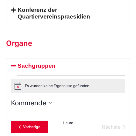
Konferenz der
Quartiervereinspraesidien
Organe
Sachgruppen
Es wurden keine Ergebnisse gefunden.
Notice
Kommende
Wählen
Sie
das
Heute
Datum
Verans
Nächste
Veranstaltungen
Vorherige
aus.