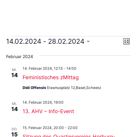
Ans
Ve
14.02.2024
 - 
28.02.2024
Liste
An
Wählen
Nav
Sie
Februar 2024
das
Datum
14. Februar 2024, 12:15
-
14:00
aus.
MI.
14
Feministisches zMittag
Didi Offensiv
Erasmusplatz 12,Basel,Schweiz
14. Februar 2024, 19:00
MI.
14
13. AHV – Info-Event
15. Februar 2024, 20:00
-
22:00
DO.
15
Sitzung des Quartiervereins Horburg-