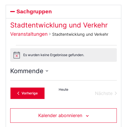
Sachgruppen
Stadtentwicklung und Verkehr
Veranstaltungen
Stadtentwicklung und Verkehr
Es wurden keine Ergebnisse gefunden.
Notice
Kommende
Wählen
Sie
das
Heute
Datum
Verans
Nächste
Veranstaltungen
Vorherige
aus.
Kalender abonnieren