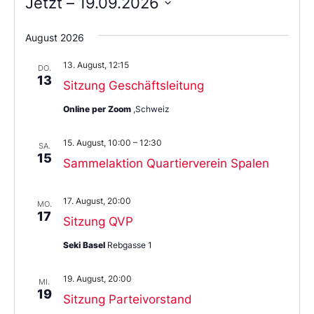
Jetzt
 – 
19.09.2026
Wählen
Sie
August 2026
das
Datum
13. August, 12:15
aus.
DO.
13
Sitzung Geschäftsleitung
Online per Zoom
,Schweiz
15. August, 10:00
–
12:30
SA.
15
Sammelaktion Quartierverein Spalen
17. August, 20:00
MO.
17
Sitzung QVP
Seki Basel
Rebgasse 1
19. August, 20:00
MI.
19
Sitzung Parteivorstand