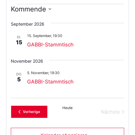
Kommende
Wählen
Sie
September 2026
das
Datum
15. September, 19:30
aus.
DI.
15
GABBI-Stammtisch
November 2026
5. November, 19:30
DO.
5
GABBI-Stammtisch
Heute
Verans
Nächste
Veranstaltungen
Vorherige