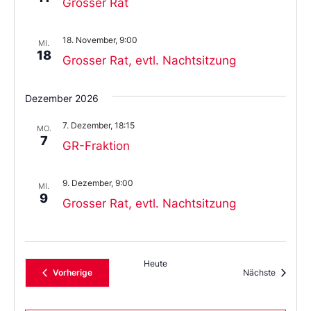
Grosser Rat
18. November, 9:00
MI.
18
Grosser Rat, evtl. Nachtsitzung
Dezember 2026
7. Dezember, 18:15
MO.
7
GR-Fraktion
9. Dezember, 9:00
MI.
9
Grosser Rat, evtl. Nachtsitzung
Heute
Veranstaltungen
Veransta
Vorherige
Nächste