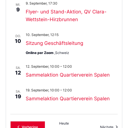
9. September, 17:30
MI.
9
Flyer- und Stand-Aktion, QV Clara-
Wettstein-Hirzbrunnen
10. September, 12:15
DO.
10
Sitzung Geschäftsleitung
Online per Zoom
,Schweiz
12. September, 10:00
–
12:00
SA.
12
Sammelaktion Quartierverein Spalen
19. September, 10:00
–
12:00
SA.
19
Sammelaktion Quartierverein Spalen
Heute
Veranstaltungen
Veransta
Vorherige
Nächste