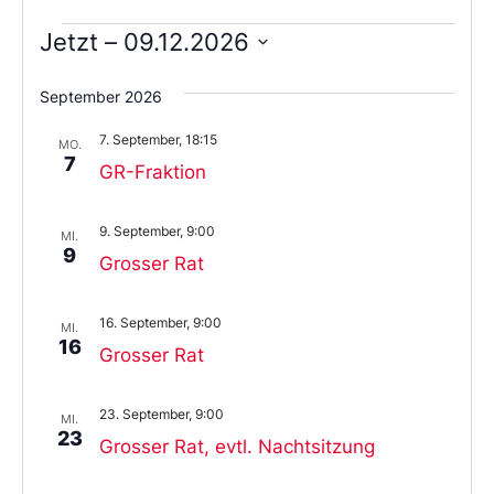
Jetzt
 – 
09.12.2026
Wählen
Sie
September 2026
das
Datum
7. September, 18:15
aus.
MO.
7
GR-Fraktion
9. September, 9:00
MI.
9
Grosser Rat
16. September, 9:00
MI.
16
Grosser Rat
23. September, 9:00
MI.
23
Grosser Rat, evtl. Nachtsitzung