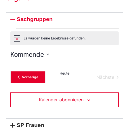
Sachgruppen
Es wurden keine Ergebnisse gefunden.
Notice
Kommende
Wählen
Sie
das
Heute
Datum
Verans
Nächste
Veranstaltungen
Vorherige
aus.
Kalender abonnieren
SP Frauen