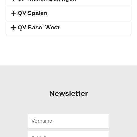
QV Spalen
QV Basel West
Newsletter
E
V
-
o
M
r
a
E
n