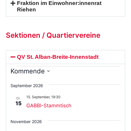
Fraktion im Einwohner:innenrat
Riehen
Sektionen / Quartiervereine
QV St. Alban-Breite-Innenstadt
Kommende
Wählen
Sie
September 2026
das
Datum
15. September, 19:30
aus.
DI.
15
GABBI-Stammtisch
November 2026