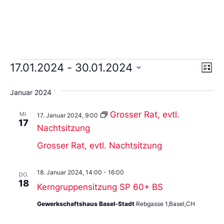
Ans
Ve
17.01.2024
 - 
30.01.2024
Liste
An
Wählen
Nav
Sie
Januar 2024
das
Datum
aus.
Grosser Rat, evtl.
MI.
17. Januar 2024, 9:00
17
Nachtsitzung
Grosser Rat, evtl. Nachtsitzung
18. Januar 2024, 14:00
-
16:00
DO.
18
Kerngruppensitzung SP 60+ BS
Gewerkschaftshaus Basel-Stadt
Rebgasse 1,Basel,CH