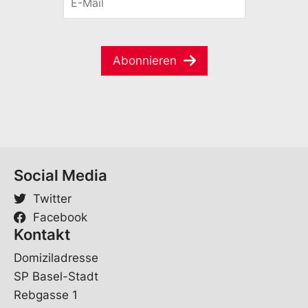
i
-
a
l
M
m
*
a
e
*
i
*
Abonnieren
l
*
Social Media
Twitter
Facebook
Kontakt
Domiziladresse
SP Basel-Stadt
Rebgasse 1