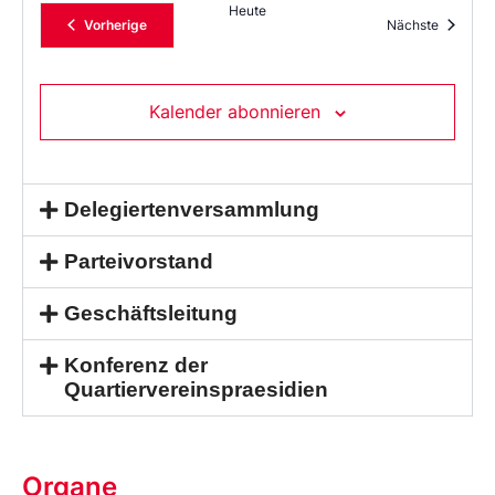
Heute
Veranstaltungen
Veransta
Vorherige
Nächste
Kalender abonnieren
Delegiertenversammlung
Parteivorstand
Geschäftsleitung
Konferenz der
Quartiervereinspraesidien
Organe