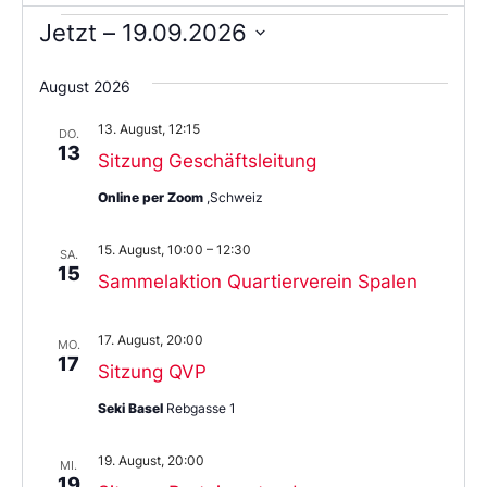
Jetzt
 – 
19.09.2026
Wählen
Sie
August 2026
das
Datum
13. August, 12:15
aus.
DO.
13
Sitzung Geschäftsleitung
Online per Zoom
,Schweiz
15. August, 10:00
–
12:30
SA.
15
Sammelaktion Quartierverein Spalen
17. August, 20:00
MO.
17
Sitzung QVP
Seki Basel
Rebgasse 1
19. August, 20:00
MI.
19