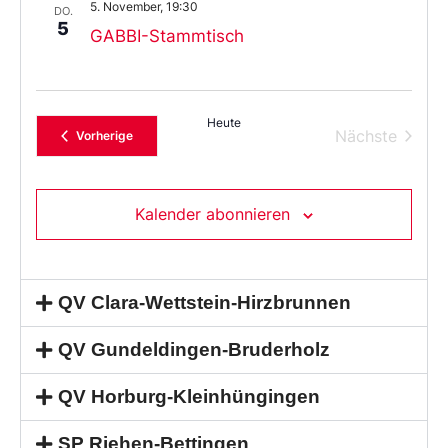
5. November, 19:30
DO.
5
GABBI-Stammtisch
Heute
Verans
Nächste
Veranstaltungen
Vorherige
Kalender abonnieren
QV Clara-Wettstein-Hirzbrunnen
QV Gundeldingen-Bruderholz
QV Horburg-Kleinhüngingen
SP Riehen-Bettingen