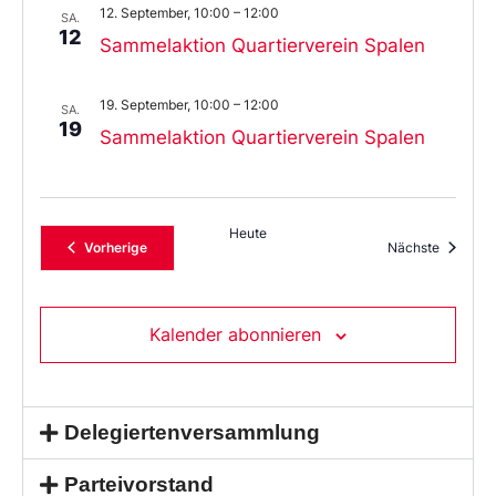
12. September, 10:00
–
12:00
SA.
12
Sammelaktion Quartierverein Spalen
19. September, 10:00
–
12:00
SA.
19
Sammelaktion Quartierverein Spalen
Heute
Veranstaltungen
Veransta
Vorherige
Nächste
Kalender abonnieren
Delegiertenversammlung
Parteivorstand