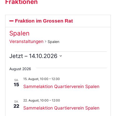
Fraktionen
Fraktion im Grossen Rat
Spalen
Veranstaltungen
Spalen
Jetzt
 – 
14.10.2026
Wählen
Sie
August 2026
das
Datum
15. August, 10:00
–
12:30
aus.
SA.
15
Sammelaktion Quartierverein Spalen
22. August, 10:00
–
12:00
SA.
22
Sammelaktion Quartierverein Spalen