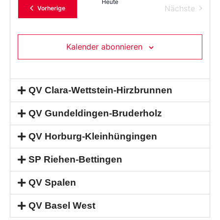
Heute
Verans
Nächste
Veranstaltungen
Vorherige
Kalender abonnieren
QV Clara-Wettstein-Hirzbrunnen
QV Gundeldingen-Bruderholz
QV Horburg-Kleinhüngingen
SP Riehen-Bettingen
QV Spalen
QV Basel West