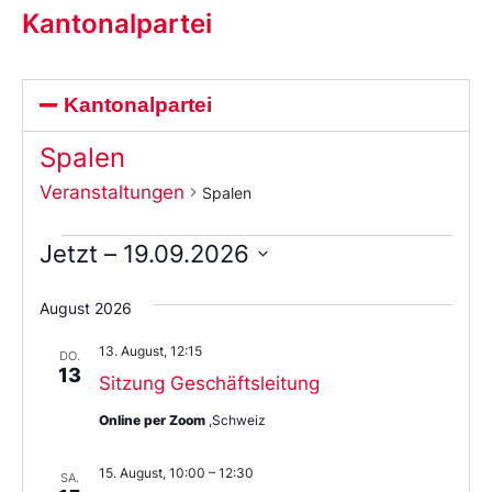
Kantonalpartei
Kantonalpartei
Spalen
Veranstaltungen
Spalen
Jetzt
 – 
19.09.2026
Wählen
Sie
August 2026
das
Datum
13. August, 12:15
aus.
DO.
13
Sitzung Geschäftsleitung
Online per Zoom
,Schweiz
15. August, 10:00
–
12:30
SA.