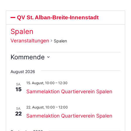
QV St. Alban-Breite-Innenstadt
Spalen
Veranstaltungen
Spalen
Kommende
Wählen
Sie
August 2026
das
Datum
15. August, 10:00
–
12:30
aus.
SA.
15
Sammelaktion Quartierverein Spalen
22. August, 10:00
–
12:00
SA.
22
Sammelaktion Quartierverein Spalen