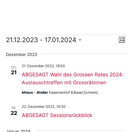
Ans
Ve
21.12.2023
 - 
17.01.2024
Liste
An
Wählen
Nav
Sie
Dezember 2023
das
Datum
21. Dezember 2023, 18:00
aus.
DO.
21
ABGESAGT Wahl des Grossen Rates 2024:
Austauschtreffen mit Grossrätinnen
kHaus - Atelier
Kasernenhof 8,Basel,Schweiz
22. Dezember 2023, 19:30
FR.
22
ABGESAGT Sessionsrückblick
Januar 2024