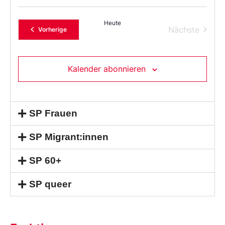
Heute
Verans
Nächste
Veranstaltungen
Vorherige
Kalender abonnieren
SP Frauen
SP Migrant:innen
SP 60+
SP queer