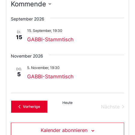
Kommende
Wählen
Sie
September 2026
das
Datum
15. September, 19:30
aus.
DI.
15
GABBI-Stammtisch
November 2026
5. November, 19:30
DO.
5
GABBI-Stammtisch
Heute
Verans
Nächste
Veranstaltungen
Vorherige
Kalender abonnieren