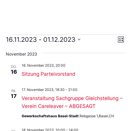
Ans
Ve
16.11.2023
 - 
01.12.2023
Liste
An
Wählen
Nav
Sie
November 2023
das
Datum
16. November 2023, 20:00
aus.
DO.
16
Sitzung Parteivorstand
17. November 2023, 18:30
-
21:00
FR.
17
Veranstaltung Sachgruppe Gleichstellung –
Verein Careleaver – ABGESAGT
Gewerkschaftshaus Basel-Stadt
Rebgasse 1,Basel,CH
18. November 2023, 10:00
-
14:00