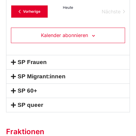
das
Heute
Datum
Verans
Nächste
Veranstaltungen
Vorherige
aus.
Kalender abonnieren
SP Frauen
SP Migrant:innen
SP 60+
SP queer
Fraktionen