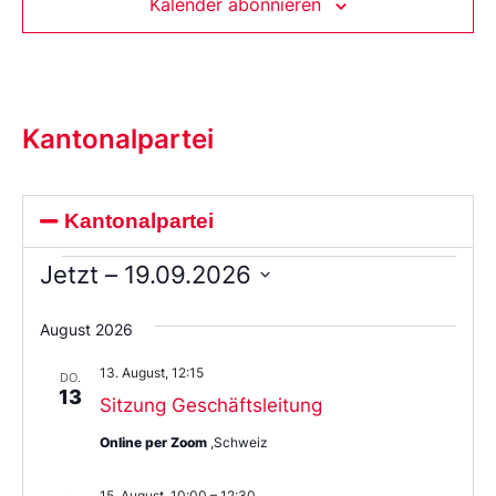
Kalender abonnieren
Kantonalpartei
Kantonalpartei
Jetzt
 – 
19.09.2026
Wählen
Sie
August 2026
das
Datum
13. August, 12:15
aus.
DO.
13
Sitzung Geschäftsleitung
Online per Zoom
,Schweiz
15. August, 10:00
–
12:30