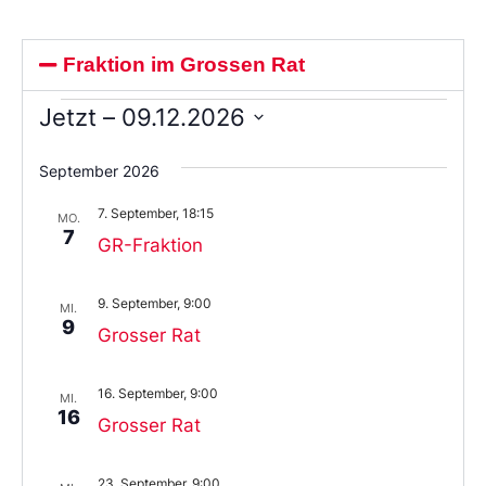
Fraktion im Grossen Rat
Jetzt
 – 
09.12.2026
Wählen
Sie
September 2026
das
Datum
7. September, 18:15
aus.
MO.
7
GR-Fraktion
9. September, 9:00
MI.
9
Grosser Rat
16. September, 9:00
MI.
16
Grosser Rat
23. September, 9:00