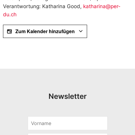
Verantwortung: Katharina Good,
katharina@per-
du.ch
Zum Kalender hinzufügen
Newsletter
V
*
o
S
r
p