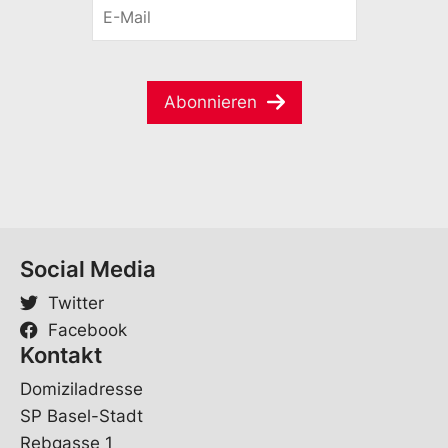
E
n
r
-
a
a
M
m
c
a
e
h
i
*
e
Abonnieren
l
V
*
o
r
n
a
m
e
Social Media
Twitter
Facebook
Kontakt
Domiziladresse
SP Basel-Stadt
Rebgasse 1