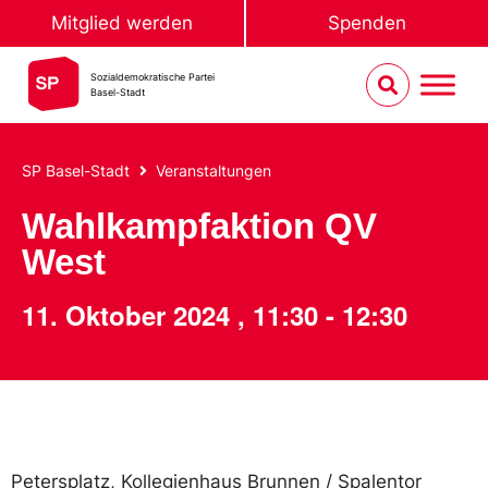
Mitglied werden
Spenden
Sozialdemokratische Partei
Basel-Stadt
SP Basel-Stadt
Veranstaltungen
Wahlkampfaktion QV
West
11. Oktober 2024
,
11:30
-
12:30
Petersplatz, Kollegienhaus Brunnen / Spalentor