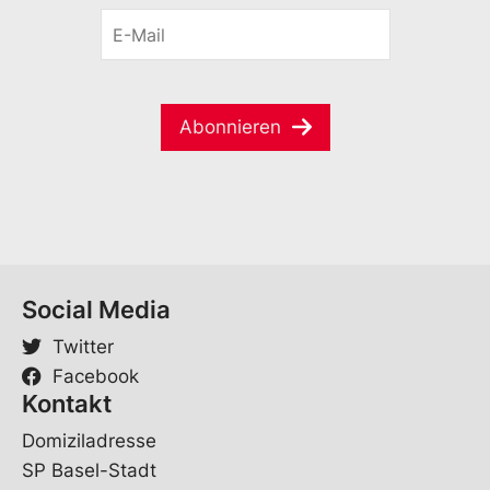
r
o
E
n
r
-
a
n
M
m
a
a
e
m
i
*
e
Abonnieren
l
E
*
-
M
a
i
l
Social Media
Twitter
Facebook
Kontakt
Domiziladresse
SP Basel-Stadt