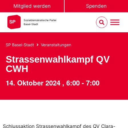
Mitglied werden
Spenden
Sozialdemokratische Partei
Basel-Stadt
SP Basel-Stadt
Veranstaltungen
Strassenwahlkampf QV
CWH
14. Oktober 2024
,
6:00
-
7:00
Schlussaktion Strassenwahlkampf des QV Clara-